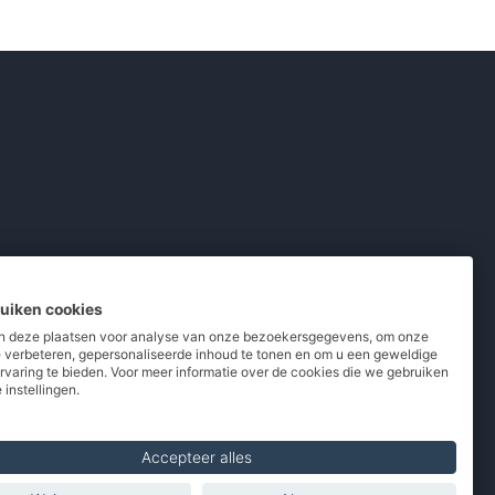
ruiken cookies
 deze plaatsen voor analyse van onze bezoekersgegevens, om onze
e verbeteren, gepersonaliseerde inhoud te tonen en om u een geweldige
rvaring te bieden. Voor meer informatie over de cookies die we gebruiken
pladers
/
Powerbanks
/
MiFi routers
 instellingen.
 telefoons
/
Refurbished
Accepteer alles