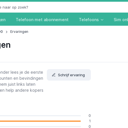
gen
Telefoon met abonnement
Telefoons
Sim on
00
Ervaringen
gen
onder lees je de eerste
Schrijf ervaring
npunten en bevindingen
m juist links laten
r en help andere kopers
0
1
0