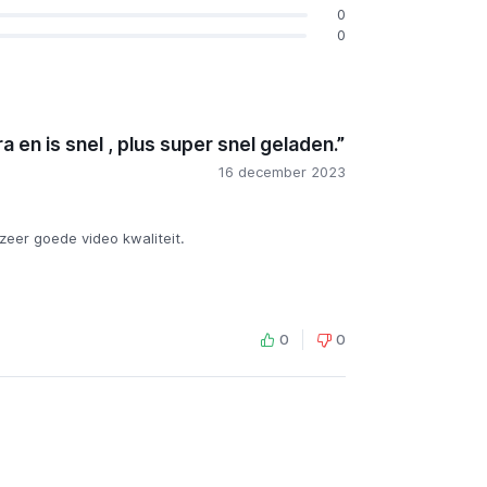
0
0
en is snel , plus super snel geladen.”
16 december 2023
 zeer goede video kwaliteit.
0
0