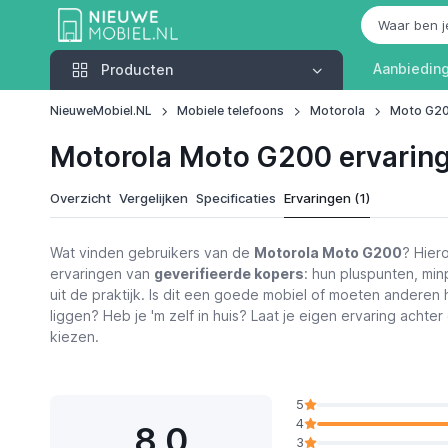
Producten
Aanbiedin
Producten
NieuweMobiel.NL
Mobiele telefoons
Motorola
Moto G2
Motorola Moto G200 ervarin
Overzicht
Vergelijken
Specificaties
Ervaringen (1)
Wat vinden gebruikers van de
Motorola Moto G200
? Hier
ervaringen van
geverifieerde kopers
: hun pluspunten, mi
uit de praktijk. Is dit een goede mobiel of moeten anderen he
liggen? Heb je 'm zelf in huis? Laat je eigen ervaring achte
kiezen.
5
4
8,0
3