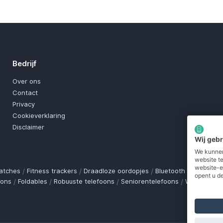
Bedrijf
Over ons
Contact
Privacy
Cookieverklaring
Disclaimer
Wij geb
We kunnen
website t
website-e
atches
/
Fitness trackers
/
Draadloze oordopjes
/
Bluetooth trackers
/
O
opent u de
oons
/
Foldables
/
Robuuste telefoons
/
Seniorentelefoons
/
Waterdichte