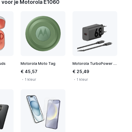
 voor je Motorola E1060
uds
Motorola Moto Tag
Motorola TurboPower 68W Wall Charger
€ 45,57
€ 25,49
1 kleur
1 kleur