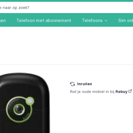
gen
Telefoon met abonnement
Telefoons
Sim on
Inruilen
Ruil je oude mobiel in bij
Rebuy