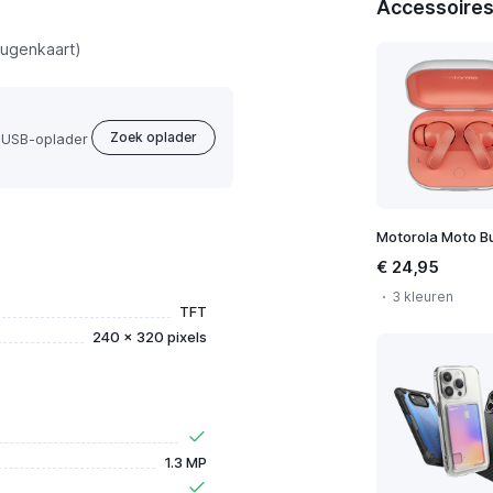
Accessoires
ugenkaart)
Zoek oplader
 USB-oplader
Motorola Moto B
€ 24,95
3 kleuren
TFT
240 x 320 pixels
1.3 MP