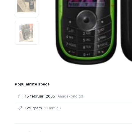
Populairste specs
15 februari 2005
Aangekondigd
125 gram
21 mm dik
Functies
Motorola E1060