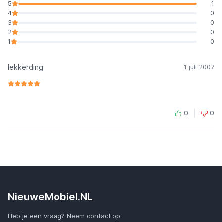
5
1
4
0
3
0
2
0
1
0
lekkerding
1 juli 2007
0
0
NieuweMobiel.NL
Heb je een vraag? Neem contact op