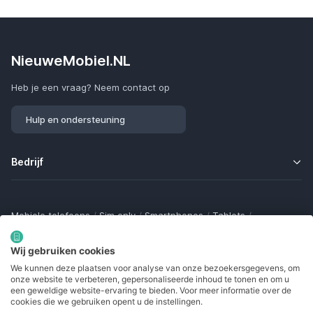
NieuweMobiel.NL
Heb je een vraag? Neem contact op
Hulp en ondersteuning
Bedrijf
Mobiele telefoons
/
Sim only
/
Smartphones
/
Tablets
/
Smartwatches
/
Fitness trackers
/
Draadloze oordopjes
/
Bluetooth trackers
/
Opladers
/
Powerbanks
/
MiFi routers
Wij gebruiken cookies
Samsung Galaxy
/
Apple iPhone
/
Klaptelefoons
/
We kunnen deze plaatsen voor analyse van onze bezoekersgegevens, om
Gamingtelefoons
/
Foldables
/
Robuuste telefoons
/
onze website te verbeteren, gepersonaliseerde inhoud te tonen en om u
Seniorentelefoons
/
Waterdichte telefoons
/
Refurbished
een geweldige website-ervaring te bieden. Voor meer informatie over de
cookies die we gebruiken opent u de instellingen.