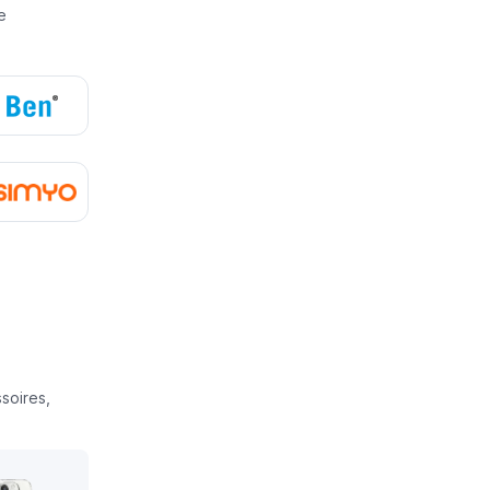
e
soires,