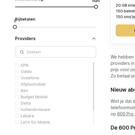
NaN
20 GB int
150 belmi
150 sms'j
Bijbetalen:
0
Providers
We hebben 
providers in
KPN
prijs voor 
Odido
Zo betaal je
Vodafone
50plusmobiel
Nieuw ab
Ben
Budget Mobiel
Wist je dat
Delta
telefoonnu
hollandsnieuwe
op
600 Pro
Lebara
Let's Go Mobile
De 600 Pr
Simpel
Simyo