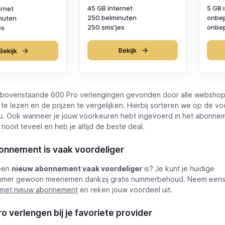
45 GB internet
5 GB 
ernet
250 belminuten
onbep
nuten
250 sms'jes
onbep
es
Bekijk
Bekijk
bovenstaande 600 Pro verlengingen gevonden door alle webshop
 te lezen en de prijzen te vergelijken. Hierbij sorteren we op de vo
jou. Ook wanneer je jouw voorkeuren hebt ingevoerd in het abonneme
 nooit teveel en heb je altijd de beste deal.
onnement is vaak voordeliger
 een
nieuw abonnement vaak voordeliger
is? Je kunt je huidige
mmer gewoon meenemen dankzij gratis nummerbehoud. Neem eens 
 met nieuw abonnement
en reken jouw voordeel uit.
o verlengen bij je favoriete provider