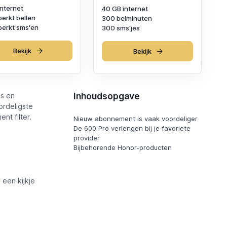
internet
40 GB internet
erkt bellen
300 belminuten
erkt sms'en
300 sms'jes
Bekijk
Bekijk
Inhoudsopgave
s en
ordeligste
nt filter.
Nieuw abonnement is vaak voordeliger
De 600 Pro verlengen bij je favoriete
provider
Bijbehorende Honor-producten
een kijkje