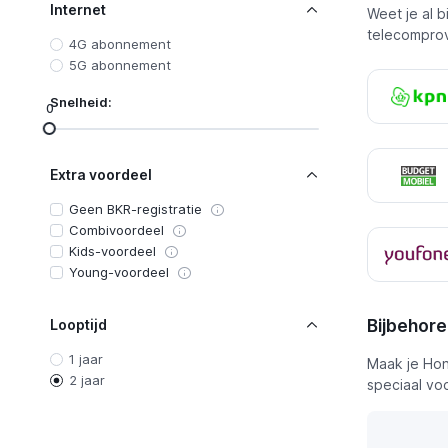
Internet
Weet je al 
Youfone
telecomprov
4G abonnement
5G abonnement
Snelheid:
0
Extra voordeel
Geen BKR-registratie
Combivoordeel
Kids-voordeel
Young-voordeel
Bijbehor
Looptijd
1 jaar
Maak je Hon
2 jaar
speciaal vo