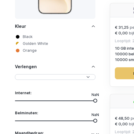
Kleur
€ 31,25
pe
€ 0,00
bij
Black
Looptijd:
Golden White
10 GB int
Orange
10000 be
10000 sms
Verlengen
Internet:
NaN
Belminuten:
NaN
€ 48,50
p
€ 0,00
bij
Looptijd:
Maandbedrag: