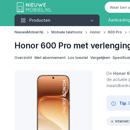
Producten
Aanbiedin
Producten
NieuweMobiel.NL
Mobiele telefoons
Honor
600 Pro
Honor 600 Pro met verlengin
Overzicht
Met abonnement
Los toestel
Vergelijken
Specifica
De
Honor 6
de actuele p
maandbedrag 
Tip:
G
Internet