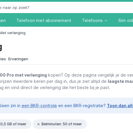
gen
Telefoon met abonnement
Telefoons
Sim on
Met verlenging
g
ties
Ervaringen
00 Pro met verlenging
kopen? Op deze pagina vergelijk je de verl
rijzen meerdere keren per dag in, dus je ziet altijd de
laagste ma
en vind direct de verlenging die het beste bij je past.
een zin in
een BKR-controle
en een BKR-registratie?
Toon dan al
: 0,5 GB of meer
Belminuten: 50 of meer