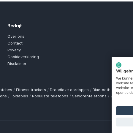
Bedrijf
Over ons
Contact
Privacy
Cookieverklaring
Disclaimer
Wij geb
We kunnen
website t
website-e
atches
/
Fitness trackers
/
Draadloze oordopjes
/
Bluetooth trackers
/
O
opent u de
oons
/
Foldables
/
Robuuste telefoons
/
Seniorentelefoons
/
Waterdichte