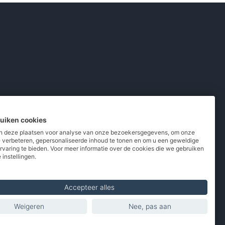
ruiken cookies
 deze plaatsen voor analyse van onze bezoekersgegevens, om onze
e verbeteren, gepersonaliseerde inhoud te tonen en om u een geweldige
rvaring te bieden. Voor meer informatie over de cookies die we gebruiken
pladers
/
Powerbanks
/
MiFi routers
 instellingen.
 telefoons
/
Refurbished
Accepteer alles
Weigeren
Nee, pas aan
Made with
in Europe