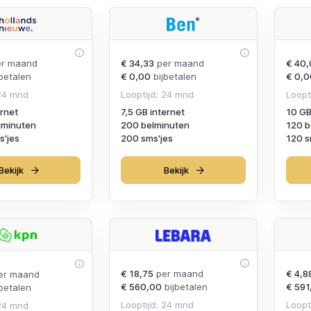
r maand
€ 34,33
per maand
€ 40,
betalen
€ 0,00
bijbetalen
€ 0,0
 24 mnd
Looptijd: 24 mnd
Loopt
ernet
7,5 GB internet
10 GB
lminuten
200 belminuten
120 b
'jes
200 sms'jes
120 s
Bekijk
Bekijk
€ 18,75
per maand
€ 4,8
er maand
€ 560,00
bijbetalen
€ 591
betalen
Looptijd: 24 mnd
Loopt
 24 mnd