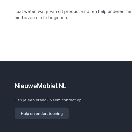
Laat weten wat jij van dit product vindt en help anderen me
hierboven om te beginnen.
NieuweMobiel.NL
Heb je een vraag? Neem contact op
Hulp en ondersteuning