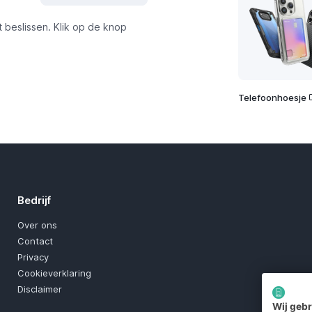
t beslissen. Klik op de knop
Telefoonhoesje
Bedrijf
Over ons
Contact
Privacy
Cookieverklaring
Disclaimer
Wij geb