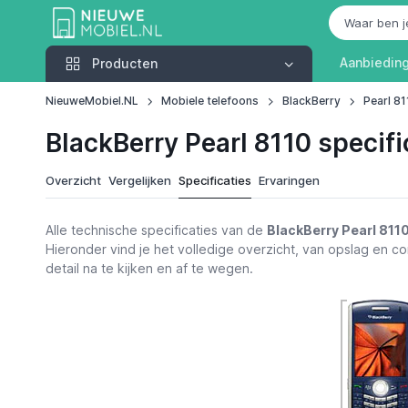
Producten
Aanbiedin
Producten
NieuweMobiel.NL
Mobiele telefoons
BlackBerry
Pearl 81
BlackBerry Pearl 8110 specifi
Overzicht
Vergelijken
Specificaties
Ervaringen
Alle technische specificaties van de
BlackBerry Pearl 811
Hieronder vind je het volledige overzicht, van opslag en con
detail na te kijken en af te wegen.