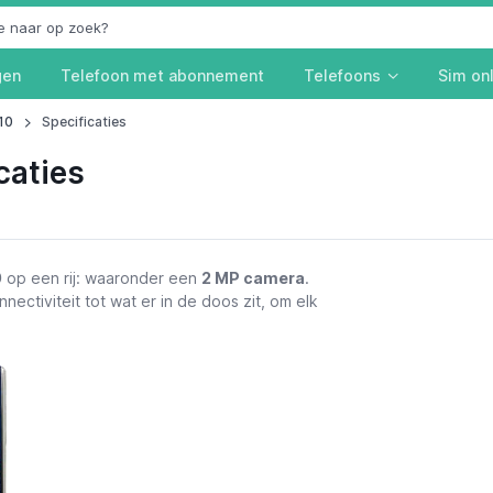
gen
Telefoon met abonnement
Telefoons
Sim on
10
Specificaties
caties
0
op een rij: waaronder een
2 MP camera
.
nectiviteit tot wat er in de doos zit, om elk