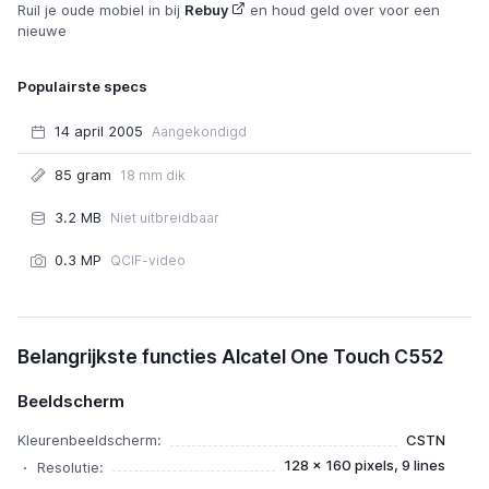
Ruil je oude mobiel in bij
Rebuy
en houd geld over voor een
nieuwe
Populairste specs
14 april 2005
Aangekondigd
85 gram
18 mm dik
3.2 MB
Niet uitbreidbaar
0.3 MP
QCIF-video
Alcatel One Touch C552
Belangrijkste functies Alcatel One Touch C552
Beeldscherm
Kleurenbeeldscherm:
CSTN
128 x 160 pixels, 9 lines
Resolutie: