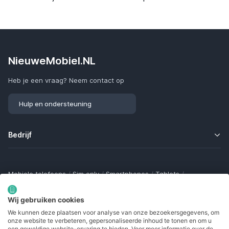
NieuweMobiel.NL
Heb je een vraag? Neem contact op
Hulp en ondersteuning
Bedrijf
Mobiele telefoons
/
Sim only
/
Smartphones
/
Tablets
/
Smartwatches
/
Fitness trackers
/
Draadloze oordopjes
/
Bluetooth trackers
/
Opladers
/
Powerbanks
/
MiFi routers
Wij gebruiken cookies
Samsung Galaxy
/
Apple iPhone
/
Klaptelefoons
/
We kunnen deze plaatsen voor analyse van onze bezoekersgegevens, om
Gamingtelefoons
/
Foldables
/
Robuuste telefoons
/
onze website te verbeteren, gepersonaliseerde inhoud te tonen en om u
Seniorentelefoons
/
Waterdichte telefoons
/
Refurbished
een geweldige website-ervaring te bieden. Voor meer informatie over de