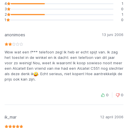
4
1
3
0
2
1
1
0
anonimoes
13 juni 2006
Wow wat een f*** telefoon zeg! Ik heb er echt spijt van. Ik zag
het toestel in de winkel en ik dacht: een telefoon van dit jaar
voor zo weinig! Nou, weet ik waarom! Ik koop sowieso nooit meer
een Alcatel! Een vriend van me had een Alcatel C551 nog slechter
als deze denk ik
. Echt serieus, niet kopen! Hoe aantrekkelijk de
prijs ook kan zijn.
0
0
ik_mar
12 april 2006