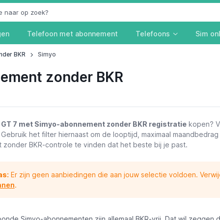
gen
Telefoon met abonnement
Telefoons
Sim on
nder BKR
Simyo
nement zonder BKR
 GT 7 met Simyo-abonnement zonder BKR registratie
kopen? Ve
. Gebruik het filter hiernaast om de looptijd, maximaal maandbedr
zonder BKR-controle te vinden dat het beste bij je past.
as:
Er zijn geen aanbiedingen die aan jouw selectie voldoen. Verwi
nnen
.
oonde Simyo-abonnementen zijn allemaal BKR-vrij. Dat wil zeggen d