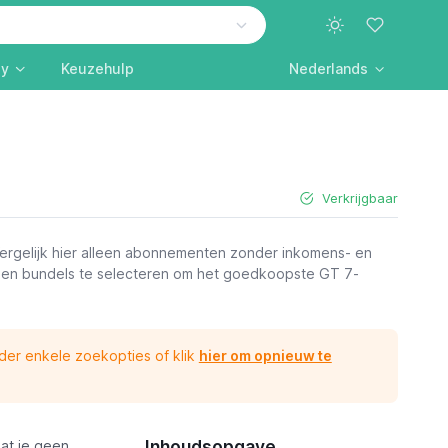
ly
Keuzehulp
Nederlands
Verkrijgbaar
rgelijk hier alleen abonnementen zonder inkomens- en
ag en bundels te selecteren om het goedkoopste GT 7-
jder enkele zoekopties of klik
hier om opnieuw te
Inhoudsopgave
at je geen