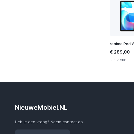
realme Pad W
€ 289,00
1 kleur
NieuweMobiel.NL
Heb je een vraag? Neem contact op