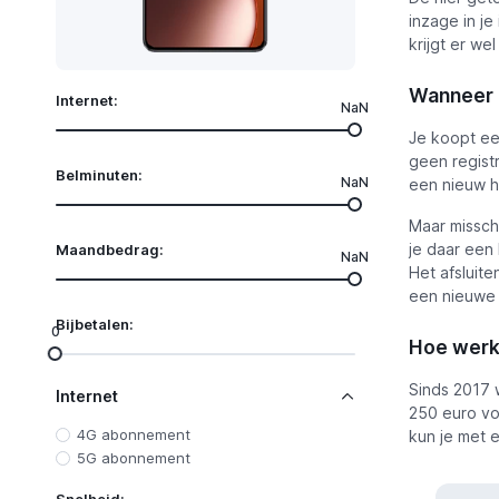
inzage in je
krijgt er we
Wanneer 
Internet:
NaN
Je koopt ee
geen registr
Belminuten:
NaN
een nieuw hu
Maar misschi
je daar een
Maandbedrag:
NaN
Het afsluit
een nieuwe
Bijbetalen:
0
Hoe werk
Sinds 2017 w
Internet
250 euro voo
4G abonnement
kun je met 
5G abonnement