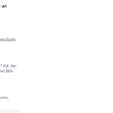
 dit
menstoets
? Kijk dan
 het BKR-
ires,