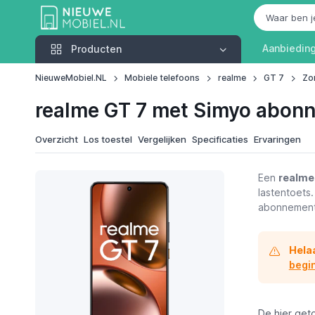
Producten
Aanbiedin
Producten
NieuweMobiel.NL
Mobiele telefoons
realme
GT 7
Zo
realme GT 7 met Simyo abon
Overzicht
Los toestel
Vergelijken
Specificaties
Ervaringen
Een
realme
lastentoets
abonnement 
Hela
begi
De hier get