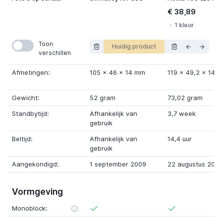
€ 38,89
1 kleur
Toon
Huidig product
verschillen
Afmetingen:
105
x
46
x
14 mm
119
x
49,2
x
14,
Gewicht:
52 gram
73,02 gram
Standbytijd:
Afhankelijk van
3,7 week
gebruik
Beltijd:
Afhankelijk van
14,4 uur
gebruik
Aangekondigd:
1 september 2009
22 augustus 2019
Vormgeving
Monoblock: