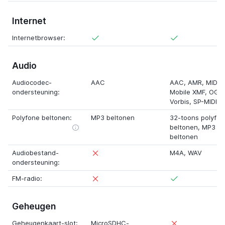
Internet
Internetbrowser:
Audio
Audiocodec-
AAC
AAC,
AMR
,
MIDI
,
ondersteuning:
Mobile XMF
,
OGG
Vorbis
,
SP-MIDI
Polyfone beltonen:
MP3 beltonen
32-toons polyfo
beltonen
, MP3
beltonen
Audiobestand-
M4A
,
WAV
ondersteuning:
FM-radio:
Geheugen
Geheugenkaart-slot:
MicroSDHC-