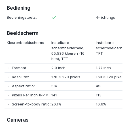
Bediening
Bedieningstoets:
4-richtings
Beeldscherm
Kleurenbeeldscherm:
Instelbare
Instelbare
schermhelderheid,
schermhelderhei
65.536 kleuren (16
TFT
bits)
, TFT
Formaat:
2.0 inch
1.77 inch
Resolutie:
176
x
220 pixels
160
x
120 pixels
Aspect ratio:
5:4
4:3
Pixels Per Inch (PPI):
141
113
Screen-to-body ratio:
26.1%
16.6%
Cameras