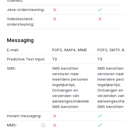
(Games):
Java-ondersteuning:
Videobestand-
ondersteuning:
Messaging
E-mail:
POP3
,
IMAP4
,
MIME
POP3
,
SMTP
,
IMA
Predictive Text Input:
T9
T9
SMS:
SMS berichten
SMS berichten
versturen naar
versturen naar
meerdere personen
meerdere perso
tegelijkertijd,
tegelijkertijd,
Ontvangen en
Ontvangen en
verzenden van
verzenden van
aaneengeschakelde
aaneengeschake
SMS berichten
SMS berichten
Instant messaging:
MMS: