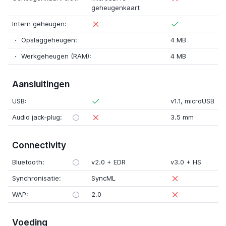
geheugenkaart
Intern geheugen:
Opslaggeheugen:
4 MB
Werkgeheugen (RAM):
4 MB
Aansluitingen
USB:
v1.1
,
microUSB
Audio jack-plug:
3.5 mm
Connectivity
Bluetooth:
v2.0
+
EDR
v3.0
+
HS
Synchronisatie:
SyncML
WAP:
2.0
Voeding