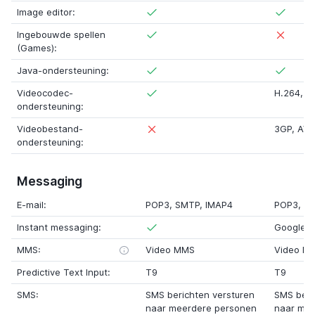
Image editor:
Ingebouwde spellen
(Games):
Java-ondersteuning:
Videocodec-
H.264
,
M
ondersteuning:
Videobestand-
3GP
,
AVI
ondersteuning:
Messaging
E-mail:
POP3
,
SMTP
,
IMAP4
POP3
,
S
Instant messaging:
Google T
MMS:
Video MMS
Video M
Predictive Text Input:
T9
T9
SMS:
SMS berichten versturen
SMS beri
naar meerdere personen
naar mee