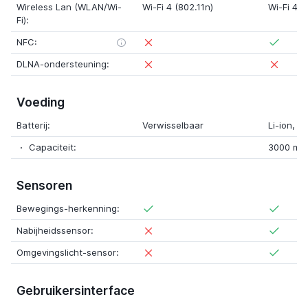
Wireless Lan (WLAN/Wi-
Wi-Fi 4 (802.11n)
Wi-Fi 4 (
Fi):
NFC:
DLNA-ondersteuning:
Voeding
Batterij:
Verwisselbaar
Li-ion
, v
Capaciteit:
3000 mA
Sensoren
Bewegings-herkenning:
Nabijheidssensor:
Omgevingslicht-sensor:
Gebruikersinterface