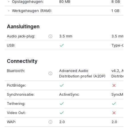
Opslaggeheugen:
80 MB
8 GB
Werkgeheugen (RAM):
1 GB
Aansluitingen
Audio jack-plug:
3.5 mm
3.5 mm
USB:
Type-C
Connectivity
Bluetooth:
Advanced Audio
v4.2
,
Adv
Distribution profiel (A2DP)
Distribut
PictBridge:
Synchronisatie:
ActiveSync
SyncML
Tethering:
Video Out:
WAP:
2.0
2.0