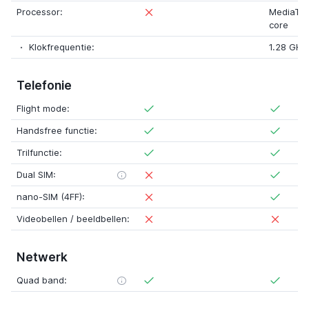
Processor:
MediaTe
core
Klokfrequentie:
1.28 GHz
Telefonie
Flight mode:
Handsfree functie:
Trilfunctie:
Dual SIM:
nano-SIM (4FF):
Videobellen / beeldbellen:
Netwerk
Quad band: