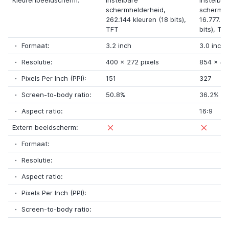
Kleurenbeeldscherm:
Instelbare
Instelbar
schermhelderheid,
schermhe
262.144 kleuren (18 bits)
,
16.777.21
TFT
bits)
,
TF
Formaat:
3.2 inch
3.0 inch
Resolutie:
400
x
272 pixels
854
x
48
Pixels Per Inch (PPI):
151
327
Screen-to-body ratio:
50.8%
36.2%
Aspect ratio:
16:9
Extern beeldscherm:
Formaat:
Resolutie:
Aspect ratio:
Pixels Per Inch (PPI):
Screen-to-body ratio: