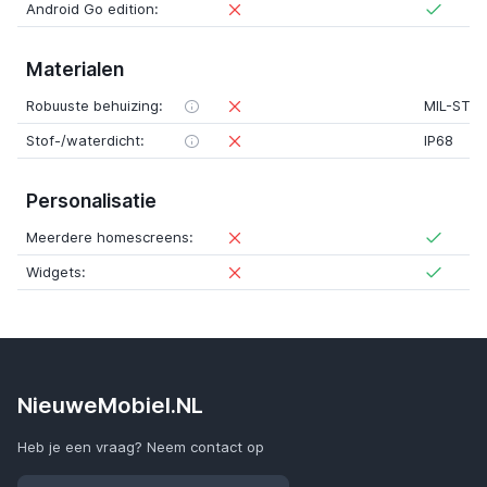
Android Go edition:
Materialen
Robuuste behuizing:
MIL-STD
Stof-/waterdicht:
IP68
Personalisatie
Meerdere homescreens:
Widgets:
NieuweMobiel.NL
Heb je een vraag? Neem contact op