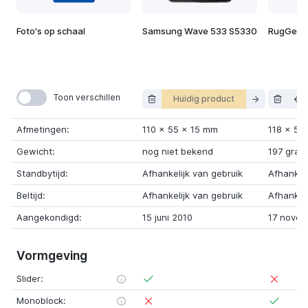
Foto's op schaal
Samsung Wave 533 S5330
RugGear
Toon verschillen
Huidig product
Afmetingen:
110
x
55
x
15 mm
118
x
58
Gewicht:
nog niet bekend
197 gram
Standbytijd:
Afhankelijk van gebruik
Afhankeli
Beltijd:
Afhankelijk van gebruik
Afhankeli
Aangekondigd:
15 juni 2010
17 novem
Vormgeving
Slider:
Monoblock: