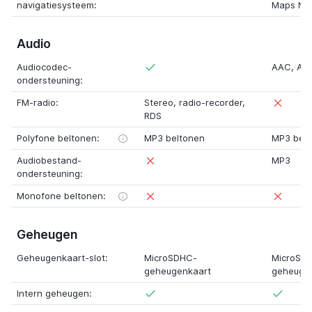
navigatiesysteem:
Maps Nav
Audio
Audiocodec-
AAC
,
AM
ondersteuning:
FM-radio:
Stereo
,
radio-recorder
,
RDS
Polyfone beltonen:
MP3 beltonen
MP3 belt
Audiobestand-
MP3
ondersteuning:
Monofone beltonen:
Geheugen
Geheugenkaart-slot:
MicroSDHC-
MicroSD
geheugenkaart
geheuge
Intern geheugen: