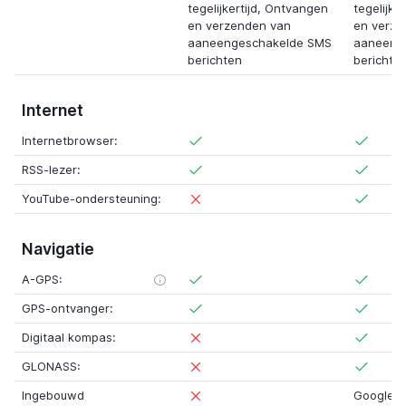
tegelijkertijd
,
Ontvangen
tegelijker
en verzenden van
en verze
aaneengeschakelde SMS
aaneeng
berichten
berichte
Internet
Internetbrowser:
RSS-lezer:
YouTube-ondersteuning:
Navigatie
A-GPS:
GPS-ontvanger:
Digitaal kompas:
GLONASS:
Ingebouwd
Google 