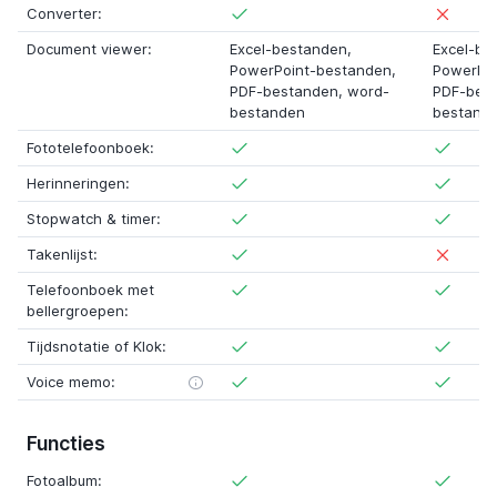
Converter:
Document viewer:
Excel-bestanden
,
Excel-be
PowerPoint-bestanden
,
PowerPo
PDF-bestanden
,
word-
PDF-bes
bestanden
bestand
Fototelefoonboek:
Herinneringen:
Stopwatch & timer:
Takenlijst:
Telefoonboek met
bellergroepen:
Tijdsnotatie of Klok:
Voice memo:
Functies
Fotoalbum: