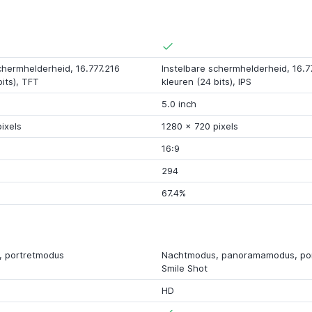
chermhelderheid, 16.777.216
Instelbare schermhelderheid, 16.7
bits),
TFT
kleuren (24 bits),
IPS
5.0 inch
ixels
1280 x 720 pixels
16:9
294
67.4%
 portretmodus
Nachtmodus,
panoramamodus
, p
Smile Shot
HD