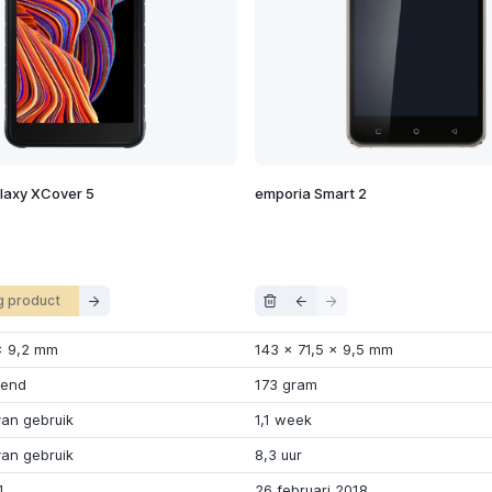
axy XCover 5
emporia Smart 2
g product
x
9,2 mm
143
x
71,5
x
9,5 mm
kend
173 gram
van gebruik
1,1 week
van gebruik
8,3 uur
1
26 februari 2018