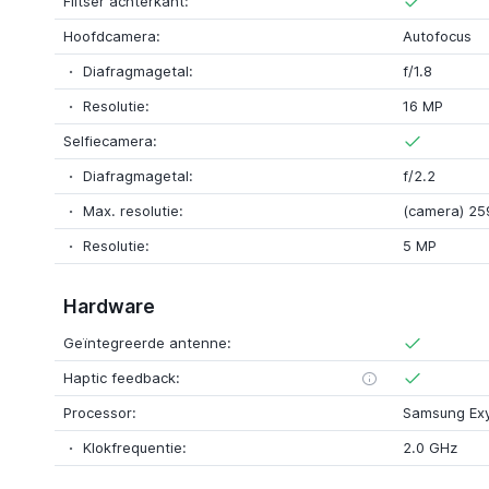
Flitser achterkant:
Hoofdcamera:
Autofocus
Diafragmagetal:
f/1.8
Resolutie:
16 MP
Selfiecamera:
Diafragmagetal:
f/2.2
Max. resolutie:
(camera) 25
Resolutie:
5 MP
Hardware
Geïntegreerde antenne:
Haptic feedback:
Processor:
Samsung Ex
Klokfrequentie:
2.0 GHz