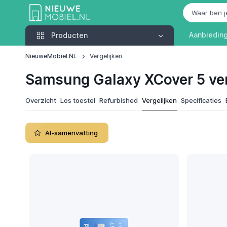
Producten
Aanbiedin
Producten
NieuweMobiel.NL
Vergelijken
Samsung Galaxy XCover 5 ver
Overzicht
Los toestel
Refurbished
Vergelijken
Specificaties
AI-samenvatting