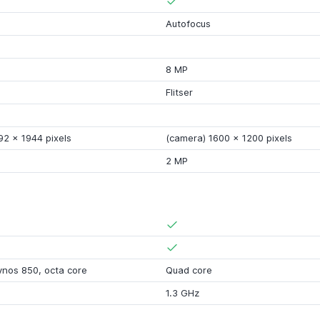
Autofocus
8 MP
Flitser
92
x
1944 pixels
(camera) 1600
x
1200 pixels
2 MP
ynos 850
,
octa core
Quad core
1.3 GHz