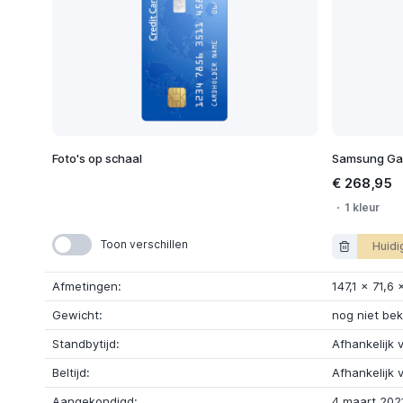
Foto's op schaal
Samsung Gal
€ 268,95
1 kleur
Toon verschillen
Huidi
Afmetingen:
147,1
x
71,6
Gewicht:
nog niet be
Standbytijd:
Afhankelijk 
Beltijd:
Afhankelijk 
Aangekondigd:
4 maart 202