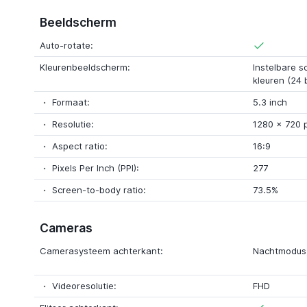
Beeldscherm
Auto-rotate:
Kleurenbeeldscherm:
Instelbare s
kleuren (24 
Formaat:
5.3 inch
Resolutie:
1280 x 720 p
Aspect ratio:
16:9
Pixels Per Inch (PPI):
277
Screen-to-body ratio:
73.5%
Cameras
Camerasysteem achterkant:
Nachtmodus,
Videoresolutie:
FHD