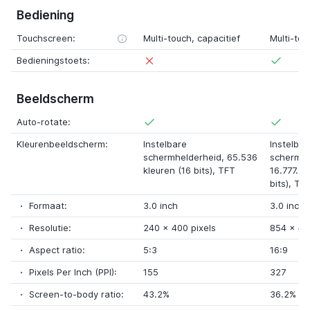
Bediening
Touchscreen:
Multi-touch
,
capacitief
Multi-tou
Bedieningstoets:
Beeldscherm
Auto-rotate:
Kleurenbeeldscherm:
Instelbare
Instelbar
schermhelderheid,
65.536
schermhe
kleuren (16 bits)
, TFT
16.777.21
bits)
, TF
Formaat:
3.0 inch
3.0 inch
Resolutie:
240
x
400 pixels
854
x
48
Aspect ratio:
5:3
16:9
Pixels Per Inch (PPI):
155
327
Screen-to-body ratio:
43.2%
36.2%