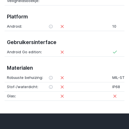
Veiligheidsboekje:
Platform
Android:
10
Gebruikersinterface
Android Go edition:
Materialen
Robuuste behuizing:
MIL-STD
Stof-/waterdicht:
IP68
Glas: