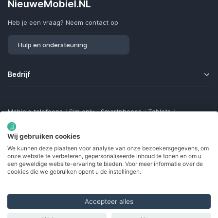
NieuweMobiel.NL
Heb je een vraag? Neem contact op
Hulp en ondersteuning
Bedrijf
Mobiele telefoons
/
Sim only
/
Smartphones
/
Tablets
/
Smartwatches
/
Fitness trackers
/
Draadloze oordopjes
/
Bluetooth trackers
/
Opladers
/
Powerbanks
/
MiFi routers
Wij gebruiken cookies
Samsung Galaxy
/
Apple iPhone
/
Klaptelefoons
/
We kunnen deze plaatsen voor analyse van onze bezoekersgegevens, om
Gamingtelefoons
/
Foldables
/
Robuuste telefoons
/
onze website te verbeteren, gepersonaliseerde inhoud te tonen en om u
Seniorentelefoons
/
Waterdichte telefoons
/
Refurbished
een geweldige website-ervaring te bieden. Voor meer informatie over de
cookies die we gebruiken opent u de instellingen.
Accepteer alles
Made with
in Europe