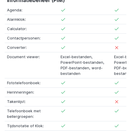
informatiebeheer (PIM)
Agenda:
Alarmklok:
Calculator:
Contactpersonen:
Converter:
Document viewer:
Excel-bestanden
,
Excel-be
PowerPoint-bestanden
,
PowerPo
PDF-bestanden
,
word-
PDF-bes
bestanden
bestand
Fototelefoonboek:
Herinneringen:
Takenlijst:
Telefoonboek met
bellergroepen:
Tijdsnotatie of Klok: