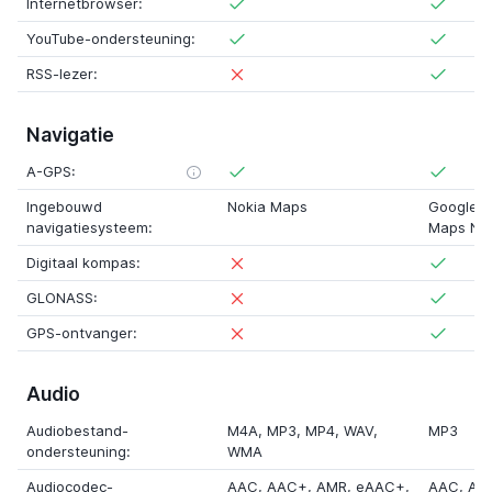
Internetbrowser:
YouTube-ondersteuning:
RSS-lezer:
Navigatie
A-GPS:
Ingebouwd
Nokia Maps
Google 
navigatiesysteem:
Maps Nav
Digitaal kompas:
GLONASS:
GPS-ontvanger:
Audio
Audiobestand-
M4A
, MP3,
MP4
,
WAV
,
MP3
ondersteuning:
WMA
Audiocodec-
AAC,
AAC+
,
AMR
,
eAAC+
,
AAC
,
AM