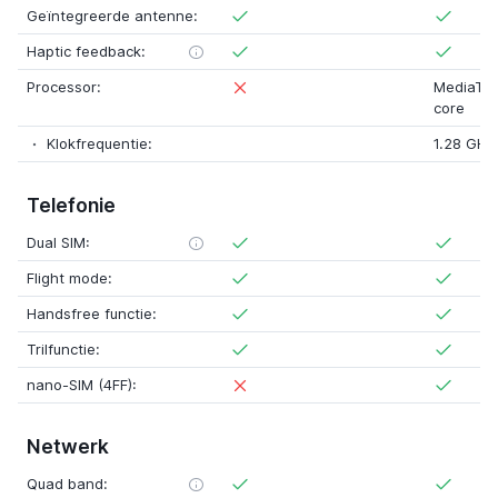
Geïntegreerde antenne:
Haptic feedback:
Processor:
MediaTe
core
Klokfrequentie:
1.28 GHz
Telefonie
Dual SIM:
Flight mode:
Handsfree functie:
Trilfunctie:
nano-SIM (4FF):
Netwerk
Quad band: