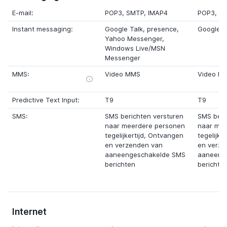
E-mail:
POP3, SMTP, IMAP4
POP3, S
Instant messaging:
Google Talk
,
presence
,
Google T
Yahoo Messenger
,
Windows Live/MSN
Messenger
MMS:
Video MMS
Video M
Predictive Text Input:
T9
T9
SMS:
SMS berichten versturen
SMS beri
naar meerdere personen
naar mee
tegelijkertijd, Ontvangen
tegelijke
en verzenden van
en verze
aaneengeschakelde SMS
aaneeng
berichten
berichte
Internet