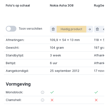
Foto's op schaal
Nokia Asha 308
RugGear
Toon verschillen
Huidig product
Afmetingen:
109,9
x
54
x
13 mm
118
x
58
Gewicht:
104 gram
197 gram
Standbytijd:
3 week
Afhankeli
Beltijd:
6 uur
Afhankeli
Aangekondigd:
25 september 2012
17 novem
Vormgeving
Monoblock:
Clamshell: