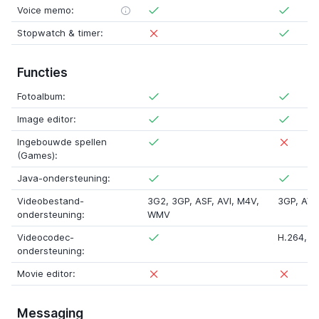
Voice memo:
Stopwatch & timer:
Functies
Fotoalbum:
Image editor:
Ingebouwde spellen
(Games):
Java-ondersteuning:
Videobestand-
3G2
,
3GP
,
ASF
,
AVI
,
M4V
,
3GP
,
AVI
ondersteuning:
WMV
Videocodec-
H.264
,
M
ondersteuning:
Movie editor:
Messaging