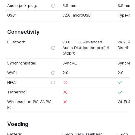
Audio jack-plug:
3.5 mm
3.5 mm
USB:
v2.0
,
microUSB
Type-C
Connectivity
Bluetooth:
v3.0
+
HS, Advanced
v4.2, Ad
Audio Distribution profiel
Distribut
(A2DP)
Synchronisatie:
SyncML
SyncML
WAP:
2.0
2.0
NFC:
Tethering:
Wireless Lan (WLAN/Wi-
Wi-Fi 4 (
Fi):
Voeding
Batterij:
Li-ion
, verwisselbaar
Li-ion
, v