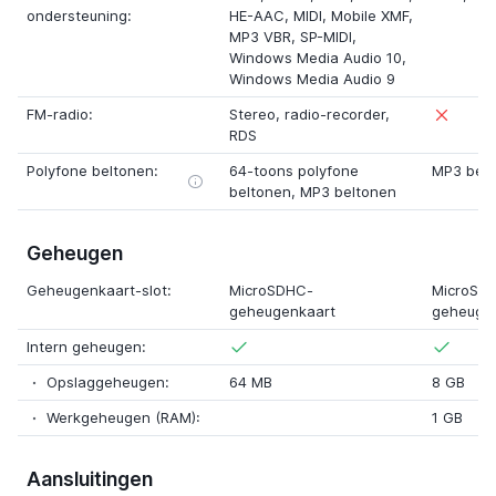
ondersteuning:
HE-AAC
,
MIDI
,
Mobile XMF
,
MP3 VBR,
SP-MIDI
,
Windows Media Audio 10
,
Windows Media Audio 9
FM-radio:
Stereo
,
radio-recorder
,
RDS
Polyfone beltonen:
64-toons polyfone
MP3 belt
beltonen
, MP3 beltonen
Geheugen
Geheugenkaart-slot:
MicroSDHC-
MicroSD
geheugenkaart
geheuge
Intern geheugen:
Opslaggeheugen:
64 MB
8 GB
Werkgeheugen (RAM):
1 GB
Aansluitingen