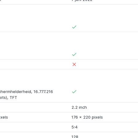
schermhelderheid
,
16.777.216
its)
,
TFT
2.2 inch
xels
176
x
220 pixels
5:4
128