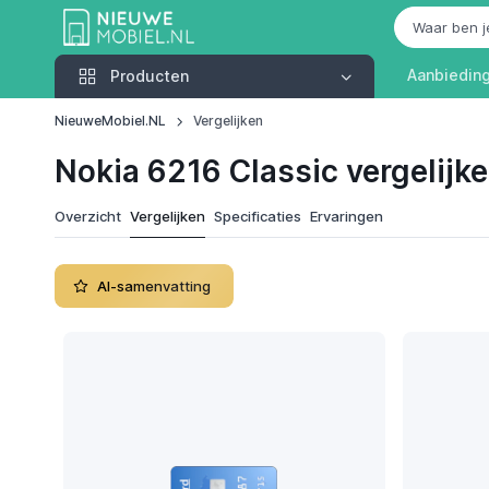
Producten
Aanbiedin
Producten
NieuweMobiel.NL
Vergelijken
Nokia 6216 Classic vergelijk
Overzicht
Vergelijken
Specificaties
Ervaringen
AI-samenvatting