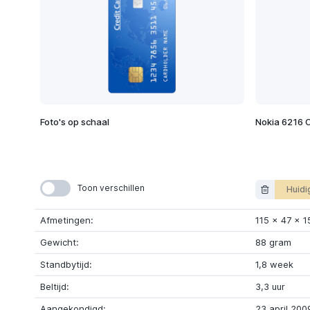
Foto's op schaal
Nokia 6216 C
Toon verschillen
Huidi
Afmetingen:
115
x
47
x
1
Gewicht:
88 gram
Standbytijd:
1,8 week
Beltijd:
3,3 uur
Aangekondigd:
23 april 200