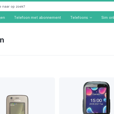
gen
Telefoon met abonnement
Telefoons
Sim on
en