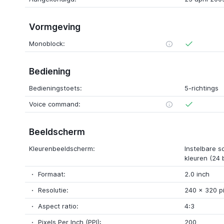
Vormgeving
Monoblock:
Bediening
Bedieningstoets:
5-richtings
Voice command:
Beeldscherm
Kleurenbeeldscherm:
Instelbare 
kleuren (24 b
Formaat:
2.0 inch
Resolutie:
240
x
320 pi
Aspect ratio:
4:3
Pixels Per Inch (PPI):
200