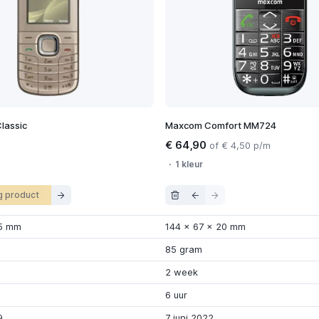
lassic
Maxcom Comfort MM724
€ 64,90
of € 4,50 p/m
1 kleur
g product
5 mm
144
x
67
x
20 mm
85 gram
2 week
6 uur
9
7 juni 2022