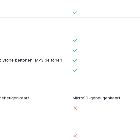
olyfone beltonen
,
MP3 beltonen
geheugenkaart
MicroSD-geheugenkaart