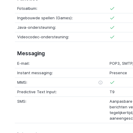
Fotoalbum:
Ingebouwde spellen (Games):
Java-ondersteuning:
Videocodec-ondersteuning:
Messaging
E-mail:
POP3
,
SMTP
Instant messaging:
Presence
MMS:
Predictive Text Input:
T9
SMS:
Aanpasbare S
berichten v
tegelijkertijd
aaneengesch