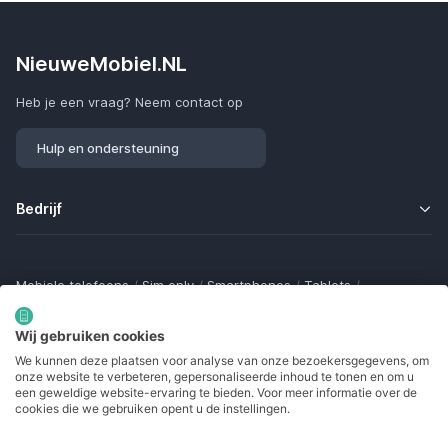
NieuweMobiel.NL
Heb je een vraag? Neem contact op
Hulp en ondersteuning
Bedrijf
Mobiele telefoons
/
Sim only
/
Smartphones
/
Tablets
/
Smartwatches
/
Fitness trackers
/
Draadloze oordopjes
/
Bluetooth trackers
/
Opladers
/
Powerbanks
/
MiFi routers
Wij gebruiken cookies
Samsung Galaxy
/
Apple iPhone
/
Klaptelefoons
/
We kunnen deze plaatsen voor analyse van onze bezoekersgegevens, om
Gamingtelefoons
/
Foldables
/
Robuuste telefoons
/
onze website te verbeteren, gepersonaliseerde inhoud te tonen en om u
Seniorentelefoons
/
Waterdichte telefoons
/
Refurbished
een geweldige website-ervaring te bieden. Voor meer informatie over de
cookies die we gebruiken opent u de instellingen.