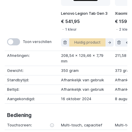
Lenovo Legion Tab Gen 3
Xiaomi R
€ 541,95
€ 159,0
1 kleur
2 kleur
Toon verschillen
Huidig product
Afmetingen:
208,54
x
129,46
x
7,79
211,58
x
mm
Gewicht:
350 gram
373 gra
Standbytijd:
Afhankelijk van gebruik
Afhankeli
Beltijd:
Afhankelijk van gebruik
Afhankeli
Aangekondigd:
16 oktober 2024
8 august
Bediening
Touchscreen:
Multi-touch, capacitief
Multi-tou