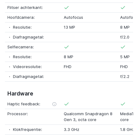
Flitser achterkant:
Hoofdcamera:
Autofocus
Autofocu
Resolutie:
13 MP
8 MP
Diafragmagetal:
f/2.0
Selfiecamera:
Resolutie:
8 MP
5 MP
Videoresolutie:
FHD
FHD
Diafragmagetal:
f/2.2
Hardware
Haptic feedback:
Processor:
Qualcomm Snapdragon 8
MediaTek
Gen 3
, octa core
core
Klokfrequentie:
3.3 GHz
1.8 GHz