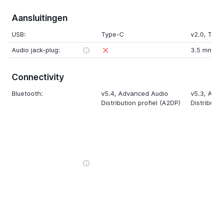
Aansluitingen
USB:
Type-C
v2.0
, Ty
Audio jack-plug:
3.5 mm
Connectivity
Bluetooth:
v5.4
, Advanced Audio
v5.3
, Ad
Distribution profiel (A2DP)
Distribut