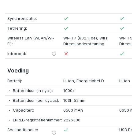
Synchronisatie:
Tethering:
Wireless Lan (WLAN/Wi-
Wi-Fi 7 (802.11be)
, WiFi
Wi-Fi 5 (
Fi):
Direct-ondersteuning
Direct-o
Infrarood:
Voeding
Batterij:
Li-ion
,
Energielabel D
Li-ion
Batterijduur (in cycli):
1000x
Batterijduur (per cyclus):
103h 52min
Capaciteit:
6500 mAh
6650 mA
EPREL-registratienummer:
2226336
Snellaadfunctie:
USB Powe