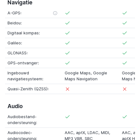
Navigatie
A-GPS:
Beidou:
Digitaal kompas:
Galileo:
GLONASS:
GPS-ontvanger:
Ingebouwd
Google Maps, Google
Google M
navigatiesysteem:
Maps Navigation
Maps Nav
Quasi-Zenith (QZSS):
Audio
Audiobestand-
ondersteuning:
Audiocodec-
AAC,
aptX
,
LDAC
,
MIDI
,
AAC,
apt
ondersteuning:
MP3 VBR
,
SBC
aptX HD
,