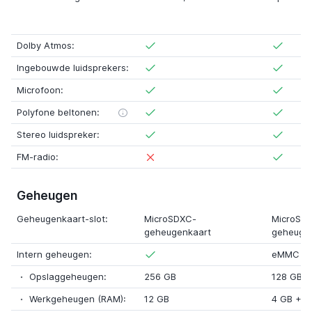
Dolby Atmos:
Ingebouwde luidsprekers:
Microfoon:
Polyfone beltonen:
Stereo luidspreker:
FM-radio:
Geheugen
Geheugenkaart-slot:
MicroSDXC-
MicroSD
geheugenkaart
geheuge
Intern geheugen:
eMMC 5.
Opslaggeheugen:
256 GB
128 GB
Werkgeheugen (RAM):
12 GB
4 GB
+
6