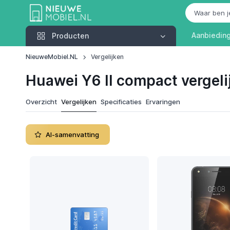
Producten
Aanbiedin
Producten
NieuweMobiel.NL
Vergelijken
Huawei Y6 II compact vergeli
Overzicht
Vergelijken
Specificaties
Ervaringen
AI-samenvatting