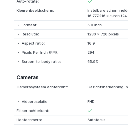
Auto-rotate:
Kleurenbeeldscherm:
Instelbare schermheld
16.777.216 kleuren (24 
Formaat:
5.0 inch
Resolutie:
1280 x 720 pixels
Aspect ratio:
16:9
Pixels Per Inch (PPI):
294
Screen-to-body ratio:
65.9%
Cameras
Camerasysteem achterkant:
Gezichtsherkenning
, 
Videoresolutie:
FHD
Flitser achterkant:
Hoofdcamera:
Autofocus