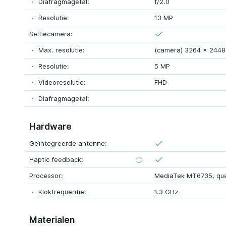
Diafragmagetal:
f/2.0
Resolutie:
13 MP
Selfiecamera:
Max. resolutie:
(camera) 3264
x
2448 
Resolutie:
5 MP
Videoresolutie:
FHD
Diafragmagetal:
Hardware
Geïntegreerde antenne:
Haptic feedback:
Processor:
MediaTek MT6735
,
qu
Klokfrequentie:
1.3 GHz
Materialen