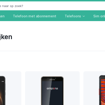
gen
Telefoon met abonnement
Telefoons
Sim on
jken