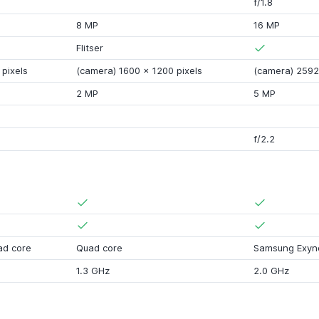
f/1.8
8 MP
16 MP
Flitser
pixels
(camera) 1600
x
1200 pixels
(camera) 2592
2 MP
5 MP
f/2.2
ad core
Quad core
Samsung Exyn
1.3 GHz
2.0 GHz