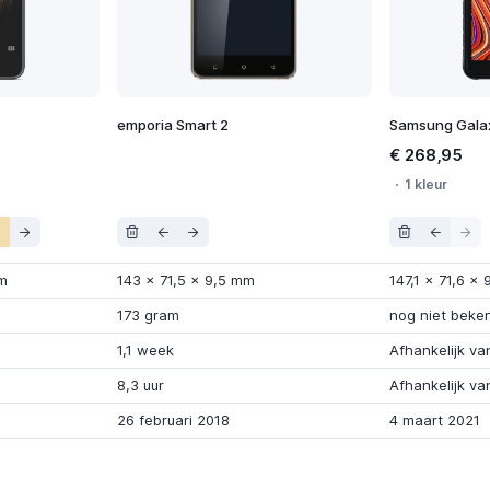
emporia Smart 2
Samsung Gala
€ 268,95
1 kleur
m
143
x
71,5
x
9,5 mm
147,1
x
71,6
x
173 gram
nog niet beke
1,1 week
Afhankelijk va
8,3 uur
Afhankelijk va
26 februari 2018
4 maart 2021