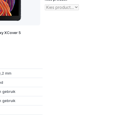
xy XCover 5
9,2 mm
nd
n gebruik
n gebruik