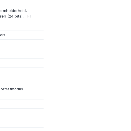
ermhelderheid,
ren (24 bits),
TFT
els
portretmodus