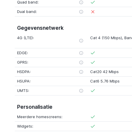
Quad band:
Dual band:
Gegevensnetwerk
4G (LTE):
Cat 4 (150 Mbps)
, Band
EDGE:
GPRS:
HSDPA:
Cat20 42 Mbps
HSUPA:
Cat6 5.76 Mbps
UMTS:
Personalisatie
Meerdere homescreens:
Widgets: