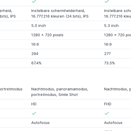
erheid,
Instelbare schermhelderheid,
Instelbare sch
bits),
IPS
16.777.216 kleuren (24 bits),
IPS
16.777.216 kleu
5.0 inch
5.3 inch
1280 x 720 pixels
1280 x 720 pix
16:9
16:9
294
277
67.4%
73.5%
portretmodus
Nachtmodus
,
panoramamodus
,
Nachtmodus
, 
portretmodus,
Smile Shot
HD
FHD
Autofocus
Autofocus