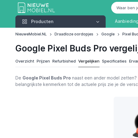
Producten
Aanbiedin
Producten
NieuweMobiel.NL
Draadloze oordopjes
Google
Pixel Bu
Google Pixel Buds Pro vergeli
Overzicht
Prijzen
Refurbished
Vergelijken
Specificaties
Erva
De
Google Pixel Buds Pro
naast een ander model zetten? 
belangrijkste kenmerken tot de actuele prijs zie je de ver
Functies
Google Pixel Buds Pro
Bekijk p
€ 96,90
Nieuws