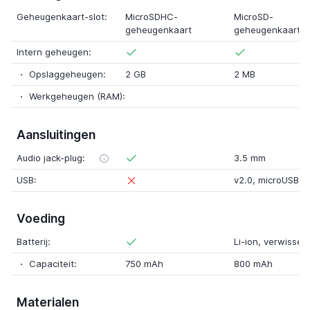
Geheugenkaart-slot:
MicroSDHC-
MicroSD-
geheugenkaart
geheugenkaart
Intern geheugen:
Opslaggeheugen:
2 GB
2 MB
Werkgeheugen (RAM):
Aansluitingen
Audio jack-plug:
3.5 mm
USB:
v2.0
,
microUSB
Voeding
Batterij:
Li-ion
,
verwissel
Capaciteit:
750 mAh
800 mAh
Materialen