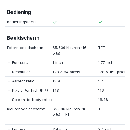
Bediening
Bedieningstoets:
Beeldscherm
Extern beeldscherm:
65.536 kleuren (16-
TFT
bits)
Formaat:
1 inch
1.77 inch
Resolutie:
128
x
64 pixels
128
x
160 pixels
Aspect ratio:
18:9
5:4
Pixels Per Inch (PPI):
143
116
Screen-to-body ratio:
18.4%
Kleurenbeeldscherm:
65.536 kleuren (16
TFT
bits)
,
TFT
Formaat:
2.4 inch
2.4 inch