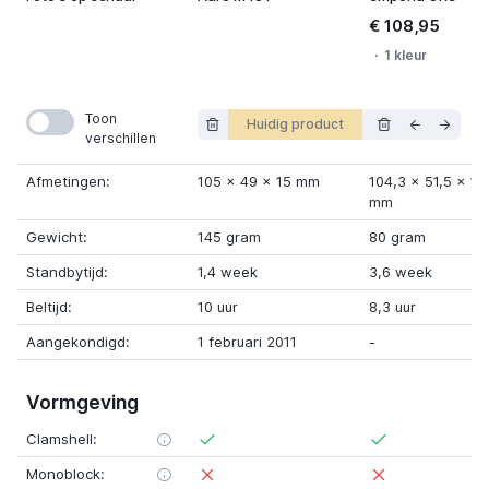
€ 108,95
1 kleur
Toon
Huidig product
verschillen
Afmetingen:
105
x
49
x
15 mm
104,3
x
51,5
x
18
mm
Gewicht:
145 gram
80 gram
Standbytijd:
1,4 week
3,6 week
Beltijd:
10 uur
8,3 uur
Aangekondigd:
1 februari 2011
-
Vormgeving
Clamshell:
Monoblock: