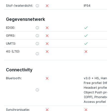
Stof-/waterdicht:
IP54
Gegevensnetwerk
EDGE:
GPRS:
UMTS:
4G (LTE):
Connectivity
Bluetooth:
v3.0
+
HS, Hands
Free profiel (HFP)
Headset profiel (
Object Push profi
(OPP), Phoneboo
Access profiel (P
Synchronisatie: