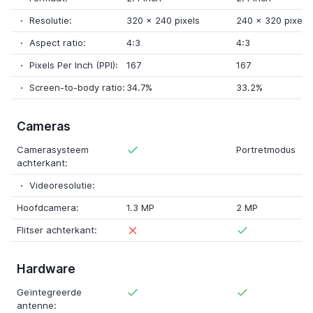
Resolutie:
320
x
240 pixels
240
x
320 pixels
Aspect ratio:
4:3
4:3
Pixels Per Inch (PPI):
167
167
Screen-to-body ratio:
34.7%
33.2%
Cameras
Camerasysteem
Portretmodus
achterkant:
Videoresolutie:
Hoofdcamera:
1.3 MP
2 MP
Flitser achterkant:
Hardware
Geïntegreerde
antenne: