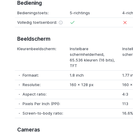
Bediening
Bedieningstoets:
5-richtings
4-ric
Volledig toetsenbord:
Beeldscherm
Kleurenbeeldscherm:
Instelbare
Inste
schermhelderheid,
scher
65.536 kleuren (16 bits)
,
TFT
Formaat:
1.8 inch
1.77 i
Resolutie:
160 x
128 px
160 
Aspect ratio:
4:3
Pixels Per Inch (PPI):
113
Screen-to-body ratio:
16.6%
Cameras