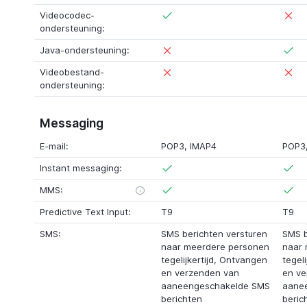
Videocodec-
ondersteuning:
Java-ondersteuning:
Videobestand-
ondersteuning:
Messaging
E-mail:
POP3
,
IMAP4
POP3
Instant messaging:
MMS:
Predictive Text Input:
T9
T9
SMS:
SMS berichten versturen
SMS b
naar meerdere personen
naar 
tegelijkertijd, Ontvangen
tegel
en verzenden van
en ve
aaneengeschakelde SMS
aane
berichten
beric