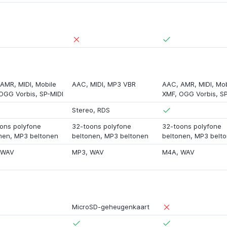
AMR
,
MIDI
,
Mobile
AAC
,
MIDI
,
MP3 VBR
AAC
,
AMR
,
MIDI
,
Mob
OGG Vorbis
,
SP-MIDI
XMF
,
OGG Vorbis
,
SP
Stereo
,
RDS
ons polyfone
32-toons polyfone
32-toons polyfone
nen
, MP3 beltonen
beltonen
, MP3 beltonen
beltonen
, MP3 belt
WAV
MP3
,
WAV
M4A
,
WAV
MicroSD-geheugenkaart