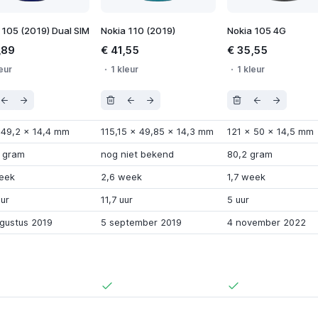
 105 (2019) Dual SIM
Nokia 110 (2019)
Nokia 105 4G
,89
€ 41,55
€ 35,55
eur
1 kleur
1 kleur
x
49,2
x
14,4 mm
115,15
x
49,85
x
14,3 mm
121
x
50
x
14,5 mm
 gram
nog niet bekend
80,2 gram
eek
2,6 week
1,7 week
uur
11,7 uur
5 uur
gustus 2019
5 september 2019
4 november 2022