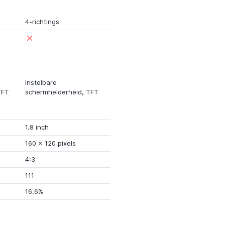
4-richtings
Instelbare
TFT
schermhelderheid, TFT
1.8 inch
160 x
120 pixels
4:3
111
16.6%