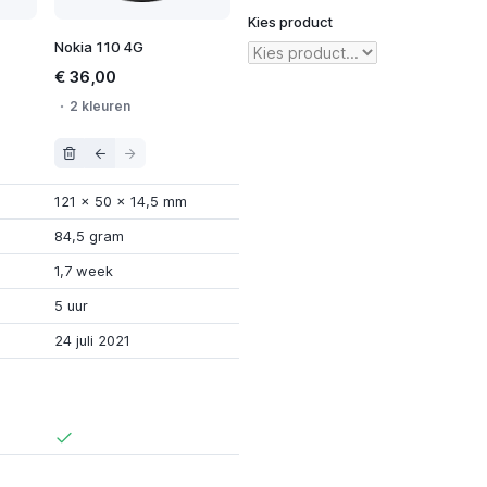
Kies product
Nokia 110 4G
€ 36,00
2 kleuren
121
x
50
x
14,5 mm
84,5 gram
1,7 week
5 uur
24 juli 2021