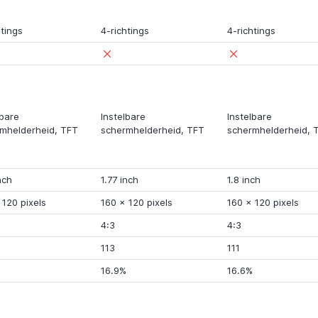
htings
4-richtings
4-richtings
lbare
Instelbare
Instelbare
mhelderheid, TFT
schermhelderheid, TFT
schermhelderheid, 
nch
1.77 inch
1.8 inch
x
120 pixels
160 x
120 pixels
160 x
120 pixels
4:3
4:3
113
111
16.9%
16.6%