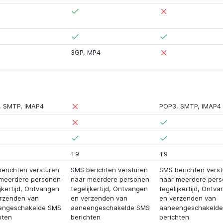
3GP
,
MP4
,
SMTP
,
IMAP4
POP3
,
SMTP
,
IMAP4
T9
T9
erichten versturen
SMS berichten versturen
SMS berichten verst
meerdere personen
naar meerdere personen
naar meerdere per
ijkertijd, Ontvangen
tegelijkertijd, Ontvangen
tegelijkertijd, Ontv
rzenden van
en verzenden van
en verzenden van
engeschakelde SMS
aaneengeschakelde SMS
aaneengeschakeld
hten
berichten
berichten