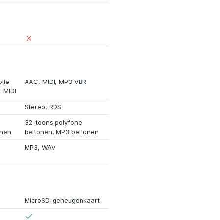
ile
AAC
,
MIDI
,
MP3 VBR
-MIDI
Stereo
,
RDS
32-toons polyfone
onen
beltonen
, MP3 beltonen
MP3
,
WAV
MicroSD-geheugenkaart