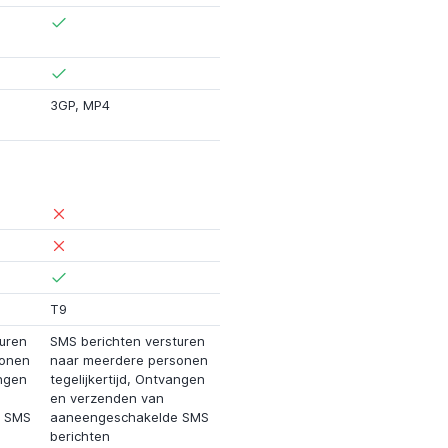
3GP
,
MP4
T9
uren
SMS berichten versturen
sonen
naar meerdere personen
angen
tegelijkertijd, Ontvangen
en verzenden van
e SMS
aaneengeschakelde SMS
berichten