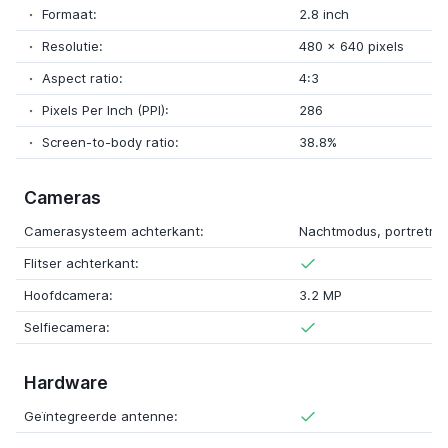
Formaat:
2.8 inch
Resolutie:
480 x 640 pixels
Aspect ratio:
4:3
Pixels Per Inch (PPI):
286
Screen-to-body ratio:
38.8%
Cameras
Camerasysteem achterkant:
Nachtmodus, portretm
Flitser achterkant:
Hoofdcamera:
3.2 MP
Selfiecamera:
Hardware
Geïntegreerde antenne: