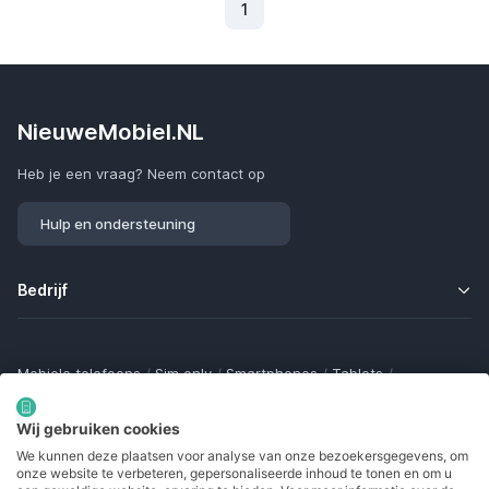
1
(Huidig)
NieuweMobiel.NL
Heb je een vraag? Neem contact op
Hulp en ondersteuning
Bedrijf
Mobiele telefoons
/
Sim only
/
Smartphones
/
Tablets
/
Smartwatches
/
Fitness trackers
/
Draadloze oordopjes
/
Bluetooth trackers
/
Opladers
/
Powerbanks
/
MiFi routers
Wij gebruiken cookies
Samsung Galaxy
/
Apple iPhone
/
Klaptelefoons
/
We kunnen deze plaatsen voor analyse van onze bezoekersgegevens, om
Gamingtelefoons
/
Foldables
/
Robuuste telefoons
/
onze website te verbeteren, gepersonaliseerde inhoud te tonen en om u
Seniorentelefoons
/
Waterdichte telefoons
/
Refurbished