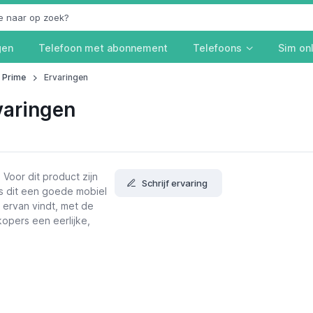
gen
Telefoon met abonnement
Telefoons
Sim on
 Prime
Ervaringen
varingen
 Voor dit product zijn
Schrijf ervaring
Is dit een goede mobiel
j ervan vindt, met de
opers een eerlijke,