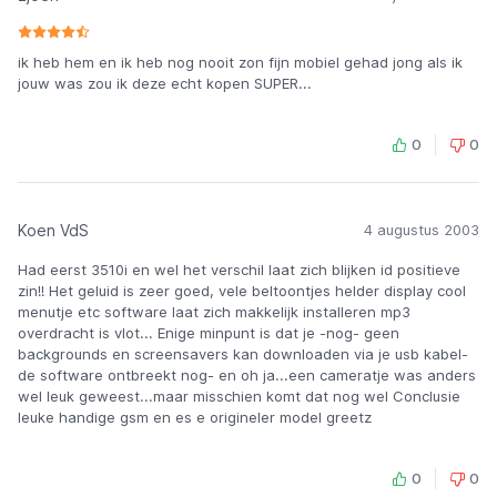
ik heb hem en ik heb nog nooit zon fijn mobiel gehad jong als ik
jouw was zou ik deze echt kopen SUPER...
0
0
Koen VdS
4 augustus 2003
Had eerst 3510i en wel het verschil laat zich blijken id positieve
zin!! Het geluid is zeer goed, vele beltoontjes helder display cool
menutje etc software laat zich makkelijk installeren mp3
overdracht is vlot... Enige minpunt is dat je -nog- geen
backgrounds en screensavers kan downloaden via je usb kabel-
de software ontbreekt nog- en oh ja...een cameratje was anders
wel leuk geweest...maar misschien komt dat nog wel Conclusie
leuke handige gsm en es e origineler model greetz
0
0