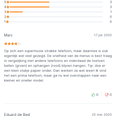
5
3
4
3
3
1
2
0
1
0
Marc
17 juli 2005
Op zich een supermooie strakke telefoon, maar daarmee is ook
eigenlijk wel veel gezegd. De snelheid van de menus is best traag
in vergelijking met andere telefoons en inderdaad de toetsen
bellen (groen) en ophangen (rood) blijven hangen. Tip: doe er
een klein stukje papier onder. Dan werken ze wel weer! Ik vind
het een prima telefoon, maar ga nu wel overstappen naar een
kleiner en sneller model.
0
0
Eduard de Beijl
25 mei 2005