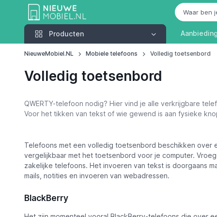
Producten
Aanbiedin
Producten
NieuweMobiel.NL
Mobiele telefoons
Volledig toetsenbord
Volledig toetsenbord
QWERTY-telefoon nodig? Hier vind je alle verkrijgbare te
Voor het tikken van tekst of wie gewend is aan fysieke knope
Telefoons met een volledig toetsenbord beschikken over ee
vergelijkbaar met het toetsenbord voor je computer. Vroeger
zakelijke telefoons. Het invoeren van tekst is doorgaans mak
mails, notities en invoeren van webadressen.
BlackBerry
Het zijn momenteel vooral
BlackBerry-telefoons
die over ee