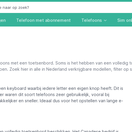
gen
Telefoon met abonnement
Telefoons
Sim on
lefoons met een toetsenbord. Soms is het hebben van een volledig
n. Zoek hier in alle in Nederland verkrijgbare modellen, filter op s
n keyboard waarbij iedere letter een eigen knop heeft. Dit is
 waren dit soort telefoons zeer gebruikelijk, vooral bij
kelijker en sneller. Ideaal dus voor het opstellen van lange e-
n volledig toetsenbord beschikken. Het Canadese bedrijf is