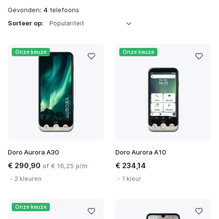
Gevonden:
4
telefoons
Sorteer op:
Onze keuze
Onze keuze
Doro Aurora A30
Doro Aurora A10
€ 290,90
€ 234,14
of € 16,25 p/m
2 kleuren
1 kleur
Onze keuze