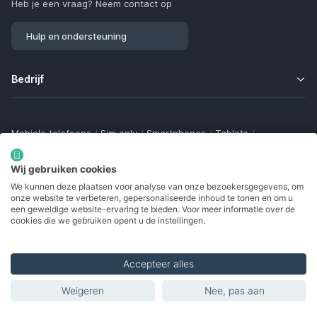
Heb je een vraag? Neem contact op
Hulp en ondersteuning
Bedrijf
Mobiele telefoons
/
Sim only
/
Smartphones
/
Tablets
/
Smartwatches
/
Fitness trackers
/
Draadloze oordopjes
/
Bluetooth trackers
/
Opladers
/
Powerbanks
/
MiFi routers
Wij gebruiken cookies
Samsung Galaxy
/
Apple iPhone
/
Klaptelefoons
/
We kunnen deze plaatsen voor analyse van onze bezoekersgegevens, om
Gamingtelefoons
/
Foldables
/
Robuuste telefoons
/
onze website te verbeteren, gepersonaliseerde inhoud te tonen en om u
Seniorentelefoons
/
Waterdichte telefoons
/
Refurbished
een geweldige website-ervaring te bieden. Voor meer informatie over de
cookies die we gebruiken opent u de instellingen.
Accepteer alles
Made with
in Europe
Weigeren
Nee, pas aan
Toon filters
© 2002 - 2026. Alle rechten voorbehouden