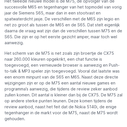
Het tweede nieuwe model is de M75, de opvolger van de
succesvolle M65 en tegenhanger van het topmodel van vorig
jaar de Siemens S65, maar dan in een stootvast en
spatwaterdicht jasje. De verschillen met de M65 zijn legio en
net zo groot als tussen de M65 en de S65. Dat stelt eigenlijk
daarna de vraag wat zijn dan de verschillen tussen M75 en de
S65. Die zijn er op het eerste gezicht amper, maar toch wel
aanwezig.
Het scherm van de M75 is net zoals zijn broertje de CX75
naar 260.000 kleuren opgekrikt, een chat functie is
toegevoegd, een vernieuwde browser is aanwezig en Push-
to-talk & MP3 speler zijn toegevoegd. Vooral dat laatste was
een enorm minpunt van de S65 en M65. Naast deze directe
wijzigingen zijn er op de M75 een aantal nieuwe games en
programma’s aanwezig, die tijdens de review zeker aanbod
zullen komen. Dit aantal is kleiner dan bij de CX75. De M75 zal
op andere sterke punten leunen. Deze komen tijdens de
review aanbod, naast het feit dat de Nokia 5140i, de enige
tegenhanger in de markt voor de M75, naast de M75 wordt
gehouden.