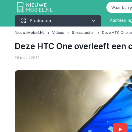
Producten
Aanbiedin
Producten
NieuweMobiel.NL
Videos
Stresstesten
Deze HTC One ove
Deze HTC One overleeft een o
26 maart 2014