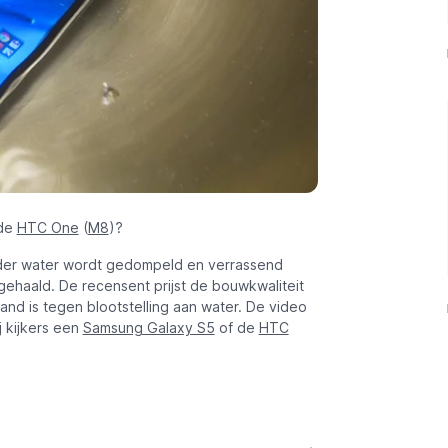
 de
HTC One
(
M8
)?
nder water wordt gedompeld en verrassend
gehaald. De recensent prijst de bouwkwaliteit
nd is tegen blootstelling aan water. De video
 kijkers een
Samsung Galaxy S5
of de
HTC