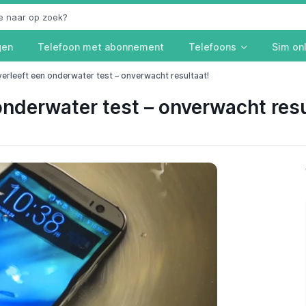
gen
Telefoon met abonnement
Telefoons
Sim on
rleeft een onderwater test – onverwacht resultaat!
nderwater test – onverwacht resu