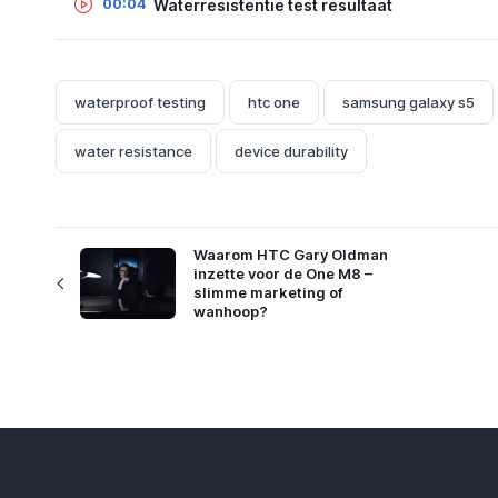
Waterresistentie test resultaat
00:04
waterproof testing
htc one
samsung galaxy s5
water resistance
device durability
Waarom HTC Gary Oldman
inzette voor de One M8 –
slimme marketing of
wanhoop?