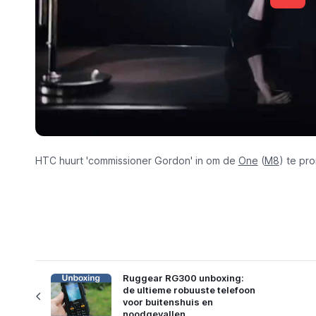
HTC huurt 'commissioner Gordon' in om de
One
(
M8
) te pr
Ruggear RG300 unboxing:
de ultieme robuuste telefoon
voor buitenshuis en
noodgevallen