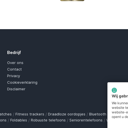
Bedrijf
Over ons
Contact
Privacy
Cookieverklaring
Disclaimer
Wij geb
We kunnen
website t
website-e
atches
/
Fitness trackers
/
Draadloze oordopjes
/
Bluetooth trackers
/
O
opent u de
oons
/
Foldables
/
Robuuste telefoons
/
Seniorentelefoons
/
Waterdichte