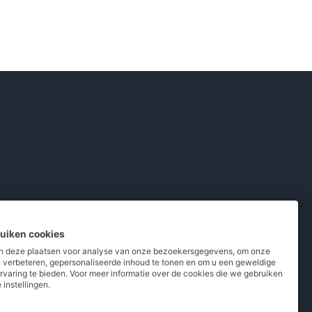
ruiken cookies
 deze plaatsen voor analyse van onze bezoekersgegevens, om onze
e verbeteren, gepersonaliseerde inhoud te tonen en om u een geweldige
rvaring te bieden. Voor meer informatie over de cookies die we gebruiken
pladers
/
Powerbanks
/
MiFi routers
 instellingen.
 telefoons
/
Refurbished