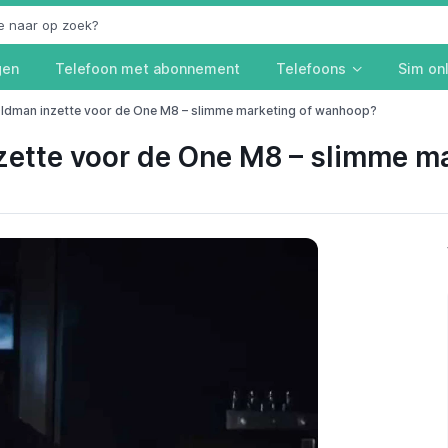
gen
Telefoon met abonnement
Telefoons
Sim on
dman inzette voor de One M8 – slimme marketing of wanhoop?
ette voor de One M8 – slimme m