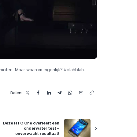
omoten. Maar waarom eigenlijk? #blahblah.
Delen:
Deze HTC One overleeft een
onderwater test –
onverwacht resultaat!