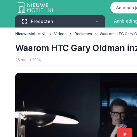
Producten
Aanbiedin
Producten
NieuweMobiel.NL
Videos
Reclames
Waarom HTC Gary Ol
Waarom HTC Gary Oldman inz
26 maart 2014