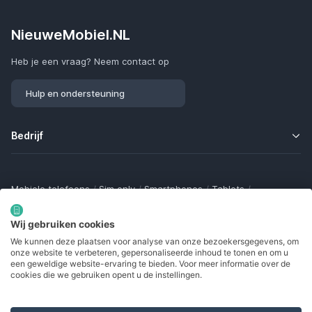
NieuweMobiel.NL
Heb je een vraag? Neem contact op
Hulp en ondersteuning
Bedrijf
Mobiele telefoons
/
Sim only
/
Smartphones
/
Tablets
/
Smartwatches
/
Fitness trackers
/
Draadloze oordopjes
/
Bluetooth trackers
/
Opladers
/
Powerbanks
/
MiFi routers
Wij gebruiken cookies
Samsung Galaxy
/
Apple iPhone
/
Klaptelefoons
/
We kunnen deze plaatsen voor analyse van onze bezoekersgegevens, om
Gamingtelefoons
/
Foldables
/
Robuuste telefoons
/
onze website te verbeteren, gepersonaliseerde inhoud te tonen en om u
Seniorentelefoons
/
Waterdichte telefoons
/
Refurbished
een geweldige website-ervaring te bieden. Voor meer informatie over de
cookies die we gebruiken opent u de instellingen.