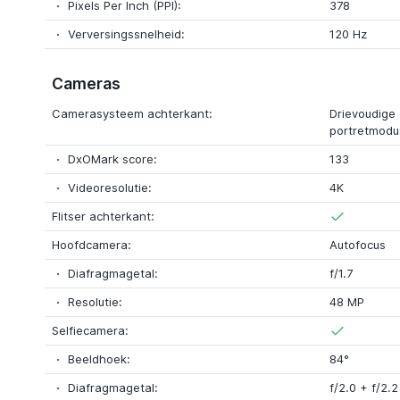
Pixels Per Inch (PPI):
378
Verversingssnelheid:
120 Hz
Cameras
Camerasysteem achterkant:
Drievoudige
portretmodu
DxOMark score:
133
Videoresolutie:
4K
Flitser achterkant:
Hoofdcamera:
Autofocus
Diafragmagetal:
f/1.7
Resolutie:
48 MP
Selfiecamera:
Beeldhoek:
84°
Diafragmagetal:
f/2.0 + f/2.2