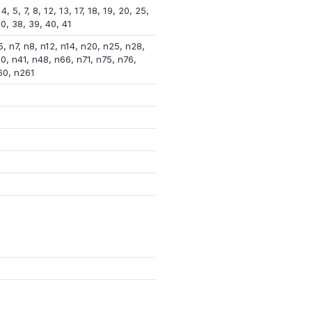
4, 5, 7, 8, 12, 13, 17, 18, 19, 20, 25,
0, 38, 39, 40, 41
5, n7, n8, n12, n14, n20, n25, n28,
0, n41, n48, n66, n71, n75, n76,
60, n261