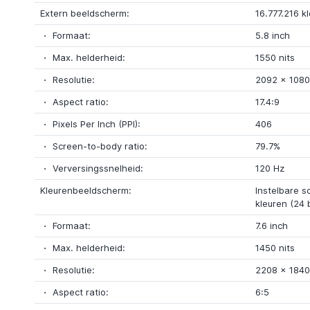
Extern beeldscherm:
16.777.216 k
Formaat:
5.8 inch
Max. helderheid:
1550 nits
Resolutie:
2092 x 1080 
Aspect ratio:
17.4:9
Pixels Per Inch (PPI):
406
Screen-to-body ratio:
79.7%
Verversingssnelheid:
120 Hz
Kleurenbeeldscherm:
Instelbare s
kleuren (24 
Formaat:
7.6 inch
Max. helderheid:
1450 nits
Resolutie:
2208 x 1840 
Aspect ratio:
6:5