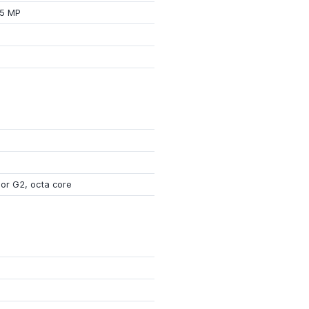
.5 MP
or G2, octa core