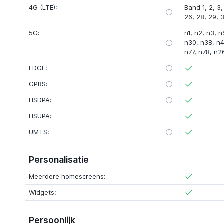
4G (LTE):
Band 1, 2, 3, 
26, 28, 29, 3
5G:
n1, n2, n3, n
n30, n38, n4
n77, n78, n2
EDGE:
GPRS:
HSDPA:
HSUPA:
UMTS:
Personalisatie
Meerdere homescreens:
Widgets:
Persoonlijk