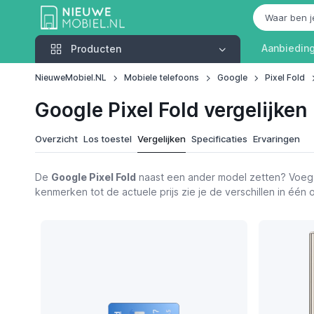
Producten
Aanbiedin
Producten
NieuweMobiel.NL
Mobiele telefoons
Google
Pixel Fold
Google Pixel Fold vergelijken
Overzicht
Los toestel
Vergelijken
Specificaties
Ervaringen
De
Google Pixel Fold
naast een ander model zetten? Voeg 
kenmerken tot de actuele prijs zie je de verschillen in éé
Functies
Alternatieven
Google Pixel Fold
Bekijk 
€ 2214,12
Nieuws
Video's