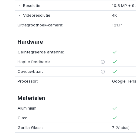
Resolutie:
10.8 MP + 9
Videoresolutie:
4K
Ultragroothoek-camera:
121.1°
Hardware
Geïntegreerde antenne:
Haptic feedback:
Opvouwbaar:
Processor:
Google Tens
Materialen
Aluminium:
Glas:
Gorilla Glass:
7 (Victus)