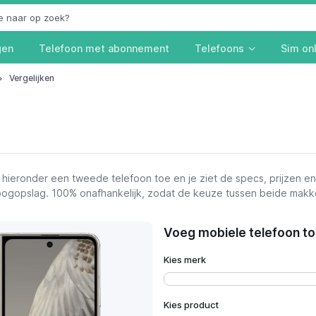
gen
Telefoon met abonnement
Telefoons
Sim on
Vergelijken
hieronder een tweede telefoon toe en je ziet de specs, prijzen e
n oogopslag. 100% onafhankelijk, zodat de keuze tussen beide makke
Voeg mobiele telefoon toe
prijzen
Kies merk
Kies product