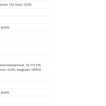
leuren (24-bits), OLED
pixels
chermhelderheid, 16.777.216
bits), OLED, buigbaar, HDR10
pixels