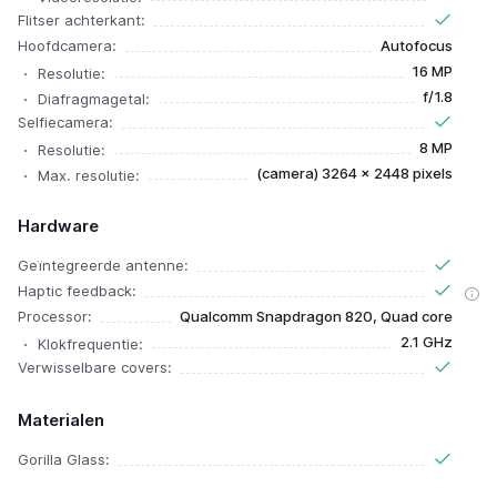
Flitser achterkant:
Hoofdcamera:
Autofocus
16 MP
Resolutie:
f/1.8
Diafragmagetal:
Selfiecamera:
8 MP
Resolutie:
(camera) 3264 x 2448 pixels
Max. resolutie:
Hardware
Geïntegreerde antenne:
Haptic feedback:
Processor:
Qualcomm Snapdragon 820, Quad core
2.1 GHz
Klokfrequentie:
Verwisselbare covers:
Materialen
Gorilla Glass: