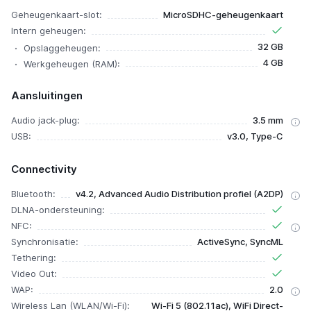
Geheugenkaart-slot:
MicroSDHC-geheugenkaart
Intern geheugen:
32 GB
Opslaggeheugen:
4 GB
Werkgeheugen (RAM):
Aansluitingen
Audio jack-plug:
3.5 mm
USB:
v3.0, Type-C
Connectivity
Bluetooth:
v4.2, Advanced Audio Distribution profiel (A2DP)
DLNA-ondersteuning:
NFC:
Synchronisatie:
ActiveSync, SyncML
Tethering:
Video Out:
WAP:
2.0
Wireless Lan (WLAN/Wi-Fi):
Wi-Fi 5 (802.11ac), WiFi Direct-