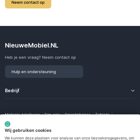
Neem contact op
NieuweMobiel.NL
Heb je een vraag? Neem contact op
Hulp en ondersteuning
Bedrijf
Mobiele telefoons
/
Sim only
/
Smartphones
/
Tablets
/
Smartwatches
/
Fitness trackers
/
Draadloze oordopjes
/
Bluetooth trackers
/
Opladers
/
Powerbanks
/
MiFi routers
Wij gebruiken cookies
Samsung Galaxy
/
Apple iPhone
/
Klaptelefoons
/
We kunnen deze plaatsen voor analyse van onze bezoekersgegevens, om