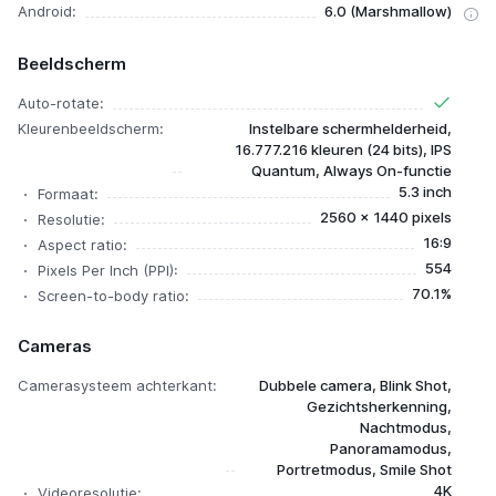
Android:
6.0 (Marshmallow)
Beeldscherm
Auto-rotate:
Kleurenbeeldscherm:
Instelbare schermhelderheid,
16.777.216 kleuren (24 bits), IPS
Quantum, Always On-functie
5.3 inch
Formaat:
2560 x 1440 pixels
Resolutie:
16:9
Aspect ratio:
554
Pixels Per Inch (PPI):
70.1%
Screen-to-body ratio:
Cameras
Camerasysteem achterkant:
Dubbele camera, Blink Shot,
Gezichtsherkenning,
Nachtmodus,
Panoramamodus,
Portretmodus, Smile Shot
4K
Videoresolutie: