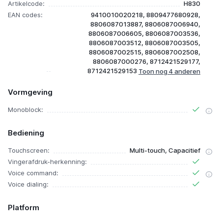
Artikelcode:
H830
EAN codes:
9410010020218, 8809477680928,
8806087013887, 8806087006940,
8806087006605, 8806087003536,
8806087003512, 8806087003505,
8806087002515, 8806087002508,
8806087000276, 8712421529177,
8712421529153
Vormgeving
Monoblock:
Bediening
Touchscreen:
Multi-touch, Capacitief
Vingerafdruk-herkenning:
Voice command:
Voice dialing:
Platform