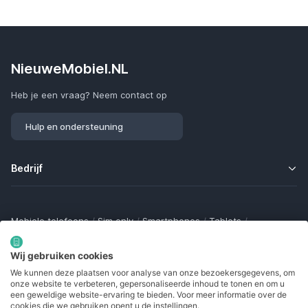
NieuweMobiel.NL
Heb je een vraag? Neem contact op
Hulp en ondersteuning
Bedrijf
Mobiele telefoons
/
Sim only
/
Smartphones
/
Tablets
/
Smartwatches
/
Fitness trackers
/
Draadloze oordopjes
/
Bluetooth trackers
/
Opladers
/
Powerbanks
/
MiFi routers
Wij gebruiken cookies
Samsung Galaxy
/
Apple iPhone
/
Klaptelefoons
/
We kunnen deze plaatsen voor analyse van onze bezoekersgegevens, om
Gamingtelefoons
/
Foldables
/
Robuuste telefoons
/
onze website te verbeteren, gepersonaliseerde inhoud te tonen en om u
Seniorentelefoons
/
Waterdichte telefoons
/
Refurbished
een geweldige website-ervaring te bieden. Voor meer informatie over de
cookies die we gebruiken opent u de instellingen.