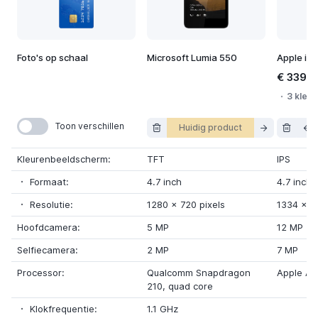
Foto's op schaal
Microsoft Lumia 550
Apple iP
€ 339,9
3 kleur
Toon verschillen
Huidig product
Kleurenbeeldscherm:
TFT
IPS
Formaat:
4.7 inch
4.7 inch
Resolutie:
1280
x
720 pixels
1334
x
7
Hoofdcamera:
5 MP
12 MP
Selfiecamera:
2 MP
7 MP
Processor:
Qualcomm Snapdragon
Apple A1
210
,
quad core
Klokfrequentie:
1.1 GHz