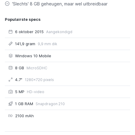
'Slechts' 8 GB geheugen, maar wel uitbreidbaar
Populairste specs
6 oktober 2015
Aangekondigd
141,9 gram
9,9 mm dik
Windows 10 Mobile
8 GB
MicroSDHC
4.7"
1280x720 pixels
5 MP
HD-video
1 GB RAM
Snapdragon 210
2100 mAh