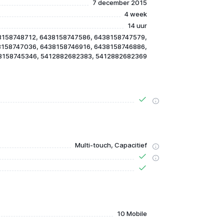
7 december 2015
4 week
14 uur
8158748712, 6438158747586, 6438158747579,
8158747036, 6438158746916, 6438158746886,
8158745346, 5412882682383, 5412882682369
Multi-touch, Capacitief
10 Mobile