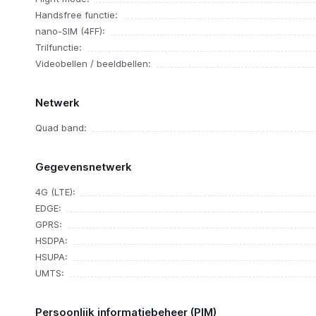
Handsfree functie:
nano-SIM (4FF):
Trilfunctie:
Videobellen / beeldbellen:
Netwerk
Quad band:
Gegevensnetwerk
4G (LTE):
EDGE:
GPRS:
HSDPA:
HSUPA:
UMTS:
Persoonlijk informatiebeheer (PIM)