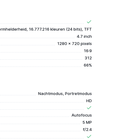
rmhelderheid, 16.777.216 kleuren (24 bits), TFT
4.7 inch
1280 x 720 pixels
16:9
312
66%
Nachtmodus, Portretmodus
HD
Autofocus
5 MP
f/2.4