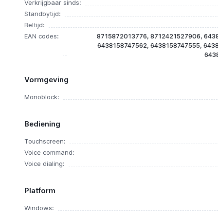
Verkrijgbaar sinds:
Standbytijd:
Beltijd:
EAN codes:
8715872013776, 8712421527906, 643
6438158747562, 6438158747555, 643
643
Vormgeving
Monoblock:
Bediening
Touchscreen:
Voice command:
Voice dialing:
Platform
Windows: