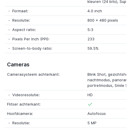
kleuren (24 bits), Sup
Formaat:
4.0 inch
Resolutie:
800 x 480 pixels
Aspect ratio:
5:3
Pixels Per Inch (PPI):
233
Screen-to-body ratio:
59.5%
Cameras
Camerasysteem achterkant:
Blink Shot, gezichtsher
nachtmodus, panoram
portretmodus, Smile Sh
Videoresolutie:
HD
Flitser achterkant:
Hoofdcamera:
Autofocus
Resolutie:
5 MP