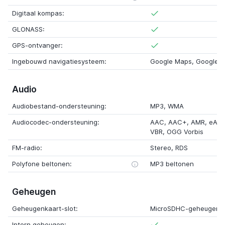
Digitaal kompas:
GLONASS:
GPS-ontvanger:
Ingebouwd navigatiesysteem:
Google Maps, Google M
Audio
Audiobestand-ondersteuning:
MP3, WMA
Audiocodec-ondersteuning:
AAC, AAC+, AMR, eAA
VBR, OGG Vorbis
FM-radio:
Stereo, RDS
Polyfone beltonen:
MP3 beltonen
Geheugen
Geheugenkaart-slot:
MicroSDHC-geheugenk
Intern geheugen: