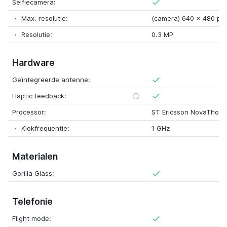
Selfiecamera:
Max. resolutie:
(camera) 640 x 480 pix
Resolutie:
0.3 MP
Hardware
Geïntegreerde antenne:
Haptic feedback:
Processor:
ST Ericsson NovaThor U
Klokfrequentie:
1 GHz
Materialen
Gorilla Glass:
Telefonie
Flight mode: