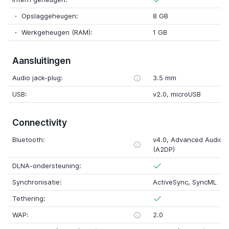
Opslaggeheugen:
8 GB
Werkgeheugen (RAM):
1 GB
Aansluitingen
Audio jack-plug:
3.5 mm
USB:
v2.0, microUSB
Connectivity
Bluetooth:
v4.0, Advanced Audio Di
(A2DP)
DLNA-ondersteuning:
Synchronisatie:
ActiveSync, SyncML
Tethering:
WAP:
2.0