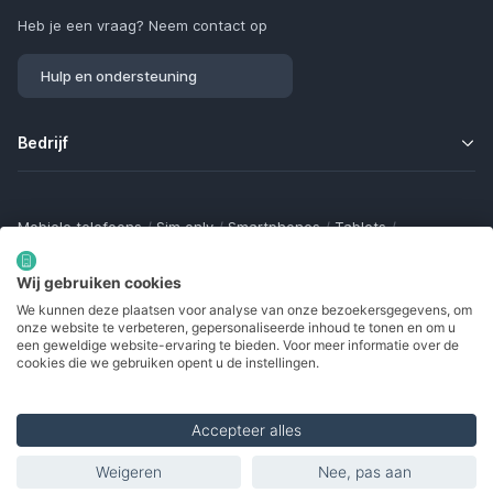
Heb je een vraag? Neem contact op
Hulp en ondersteuning
Bedrijf
Mobiele telefoons
/
Sim only
/
Smartphones
/
Tablets
/
Smartwatches
/
Fitness trackers
/
Draadloze oordopjes
/
Bluetooth trackers
/
Opladers
/
Powerbanks
/
MiFi routers
Wij gebruiken cookies
Samsung Galaxy
/
Apple iPhone
/
Klaptelefoons
/
We kunnen deze plaatsen voor analyse van onze bezoekersgegevens, om
Gamingtelefoons
/
Foldables
/
Robuuste telefoons
/
onze website te verbeteren, gepersonaliseerde inhoud te tonen en om u
Seniorentelefoons
/
Waterdichte telefoons
/
Refurbished
een geweldige website-ervaring te bieden. Voor meer informatie over de
cookies die we gebruiken opent u de instellingen.
Accepteer alles
Made with
in Europe
Weigeren
Nee, pas aan
© 2002 - 2026. Alle rechten voorbehouden