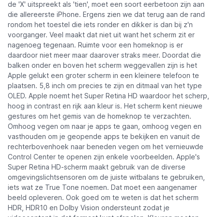
de 'X' uitspreekt als 'tien', moet een soort eerbetoon zijn aan
die allereerste iPhone. Ergens zien we dat terug aan de rand
rondom het toestel die iets ronder en dikker is dan bij z'n
voorganger. Veel maakt dat niet uit want het scherm zit er
nagenoeg tegenaan. Ruimte voor een homeknop is er
daardoor niet meer maar daarover straks meer. Doordat die
balken onder en boven het scherm weggevallen zijn is het
Apple gelukt een groter scherm in een kleinere telefoon te
plaatsen. 5,8 inch om precies te zijn en ditmaal van het type
OLED. Apple noemt het
Super Retina HD
waardoor het scherp,
hoog in contrast en rijk aan kleur is. Het scherm kent nieuwe
gestures om het gemis van de homeknop te verzachten.
Omhoog vegen om naar je apps te gaan, omhoog vegen en
vasthouden om je geopende apps te bekijken en vanuit de
rechterbovenhoek naar beneden vegen om het vernieuwde
Control Center te openen zijn enkele voorbeelden. Apple's
Super Retina HD-scherm maakt gebruik van de diverse
omgevingslichtsensoren om de juiste witbalans te gebruiken,
iets wat ze True Tone noemen. Dat moet een aangenamer
beeld opleveren. Ook goed om te weten is dat het scherm
HDR, HDR10 en Dolby Vision ondersteunt zodat je