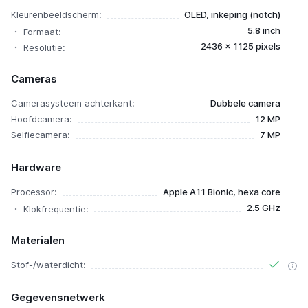
Kleurenbeeldscherm:
OLED, inkeping (notch)
5.8 inch
Formaat:
2436 x 1125 pixels
Resolutie:
Cameras
Camerasysteem achterkant:
Dubbele camera
Hoofdcamera:
12 MP
Selfiecamera:
7 MP
Hardware
Processor:
Apple A11 Bionic, hexa core
2.5 GHz
Klokfrequentie:
Materialen
Stof-/waterdicht:
Gegevensnetwerk