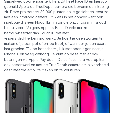
Simpelweg door ernaar te kijken. Dit heet Face ID en hiervoor
gebruikt Apple de TrueDepth camera die bovenin de inkeping
zit. Deze projecteert 30.000 punten op je gezicht en leest ze
met een infrarood camera uit. Zelfs in het donker want ook
ingebouwd is een Flood Illuminator die onzichtbaar infrarood
licht uitzend. Volgens Apple is Face ID vele malen
betrouwbaarder dan Touch ID dat met
vingerafdrukherkenning werkt. Je hoeft je geen zorgen te
maken of je een pet of bril op hebt, of wanneer je een baart
laat groeien. Tik op het scherm, kijk met open ogen naar je
iPhone X en veeg omhoog. Je kunt op deze manier ook
betalingen via Apple Pay doen. De selfiecamera voorop kan
ook samenwerken met de TrueDepth camera om bijvoorbeeld
geanimeerde emoji te maken en te versturen.