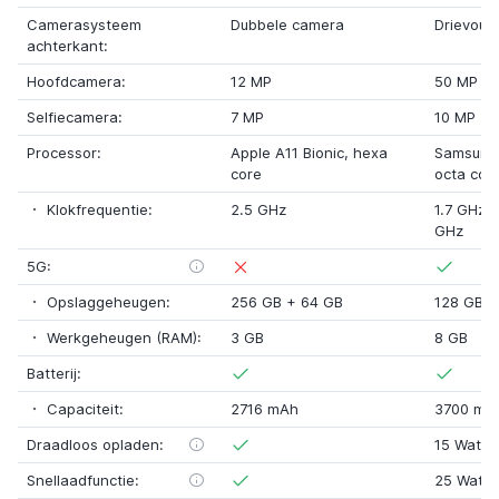
Camerasysteem
Dubbele camera
Drievoud
achterkant:
Hoofdcamera:
12 MP
50 MP
Selfiecamera:
7 MP
10 MP
Processor:
Apple A11 Bionic
,
hexa
Samsung
core
octa cor
Klokfrequentie:
2.5 GHz
1.7 GHz
GHz
5G:
Opslaggeheugen:
256 GB
+
64 GB
128 GB
Werkgeheugen (RAM):
3 GB
8 GB
Batterij:
Capaciteit:
2716 mAh
3700 mA
Draadloos opladen:
15 Watt
Snellaadfunctie:
25 Watt