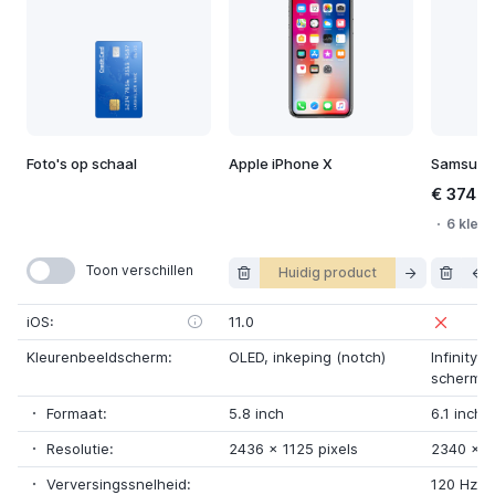
Foto's op schaal
Apple iPhone X
Samsung
€ 374,0
6 kleur
Toon verschillen
Huidig product
iOS:
11.0
Kleurenbeeldscherm:
OLED
,
inkeping (notch)
Infinity-
schermg
Formaat:
5.8 inch
6.1 inch
Resolutie:
2436
x
1125 pixels
2340
x
1
Verversingssnelheid:
120 Hz