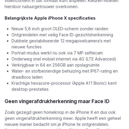
videocontent in dat formaat kunt afspelen. Kleuren moeten
hierdoor natuurgetrouwer overkomen.
Belangrijkste Apple iPhone X specificaties
Nieuw 5,8 inch groot OLED-scherm zonder randen
Ontgrendelen met veilig Face ID-gezichtsherkenning
Dubbele gestabiliseerde 12 megapixelcamera's met
nieuwe functies
Portrait modus werkt nu ook via 7 MP selfiecam
Onderweg snel mobiel internet via 4G (LTE Advanced)
Verkrijgbaar in 64 en 256GB aan opslagruimte
Water- en stofbestendige behuizing met IP67-rating en
draadloos laden
Krachtige hexacore-processor (Apple A11 Bionic) kent
desktop-prestaties
Geen vingerafdrukherkenning maar Face ID
Zoals gezegd geen homeknop in de iPhone X en dus ook
geen vingerafdrukherkenning meer. Apple heeft een geheel
nieuwe manier bedacht om je iPhone te ontgrendelen.