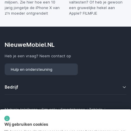
miljoen. Zie hier hoe een 10
valtesten? Of heb je gewoon
jarig jongetje de iPhone X van
een gruwelijke hekel aan
z'n moeder ontgrendelt
Apple? FILMPJE
NieuweMobiel.NL
Heb je een vraag? Neem contact op
Hulp en ondersteuning
Bedrijf
Mobiele telefoons
/
Sim only
/
Smartphones
/
Tablets
/
Smartwatches
/
Fitness trackers
/
Draadloze oordopjes
/
Bluetooth trackers
/
Opladers
/
Powerbanks
/
MiFi routers
Wij gebruiken cookies
Samsung Galaxy
/
Apple iPhone
/
Klaptelefoons
/