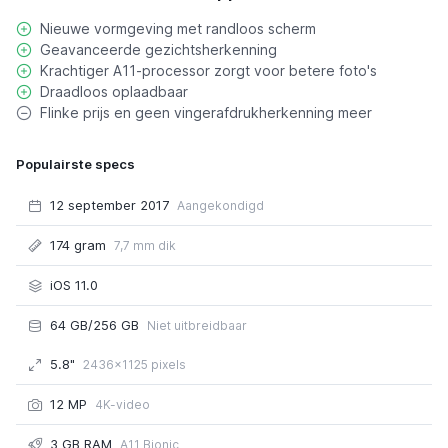
Nieuwe vormgeving met randloos scherm
Geavanceerde gezichtsherkenning
Krachtiger A11-processor zorgt voor betere foto's
Draadloos oplaadbaar
Flinke prijs en geen vingerafdrukherkenning meer
Populairste specs
12 september 2017
Aangekondigd
174 gram
7,7 mm dik
iOS 11.0
64 GB/256 GB
Niet uitbreidbaar
5.8"
2436x1125 pixels
12 MP
4K-video
3 GB RAM
A11 Bionic