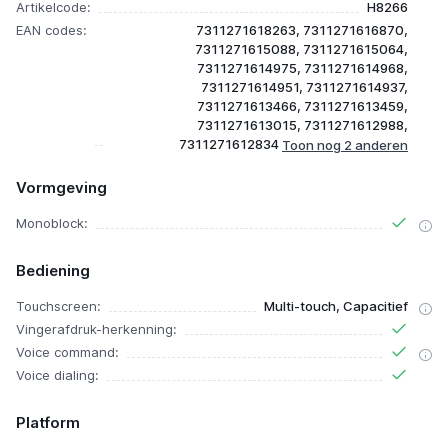
Artikelcode:
H8266
EAN codes:
7311271618263, 7311271616870,
7311271615088, 7311271615064,
7311271614975, 7311271614968,
7311271614951, 7311271614937,
7311271613466, 7311271613459,
7311271613015, 7311271612988,
7311271612834
Vormgeving
Monoblock:
Bediening
Touchscreen:
Multi-touch, Capacitief
Vingerafdruk-herkenning:
Voice command:
Voice dialing:
Platform