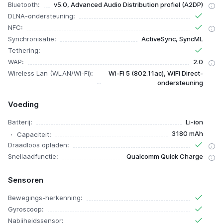
Bluetooth:
v5.0, Advanced Audio Distribution profiel (A2DP)
DLNA-ondersteuning:
NFC:
Synchronisatie:
ActiveSync, SyncML
Tethering:
WAP:
2.0
Wireless Lan (WLAN/Wi-Fi):
Wi-Fi 5 (802.11ac), WiFi Direct-
ondersteuning
Voeding
Batterij:
Li-ion
3180 mAh
Capaciteit:
Draadloos opladen:
Snellaadfunctie:
Qualcomm Quick Charge
Sensoren
Bewegings-herkenning:
Gyroscoop:
Nabijheidssensor: