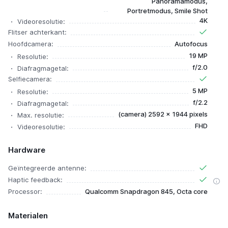
Panoramamodus,
Portretmodus, Smile Shot
4K
Videoresolutie:
Flitser achterkant:
Hoofdcamera:
Autofocus
19 MP
Resolutie:
f/2.0
Diafragmagetal:
Selfiecamera:
5 MP
Resolutie:
f/2.2
Diafragmagetal:
(camera) 2592 x 1944 pixels
Max. resolutie:
FHD
Videoresolutie:
Hardware
Geïntegreerde antenne:
Haptic feedback:
Processor:
Qualcomm Snapdragon 845, Octa core
Materialen