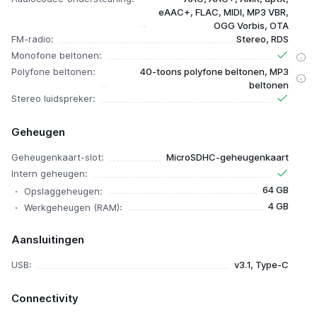
eAAC+, FLAC, MIDI, MP3 VBR,
OGG Vorbis, OTA
FM-radio:
Stereo, RDS
Monofone beltonen:
Polyfone beltonen:
40-toons polyfone beltonen, MP3
beltonen
Stereo luidspreker:
Geheugen
Geheugenkaart-slot:
MicroSDHC-geheugenkaart
Intern geheugen:
64 GB
Opslaggeheugen:
4 GB
Werkgeheugen (RAM):
Aansluitingen
USB:
v3.1, Type-C
Connectivity