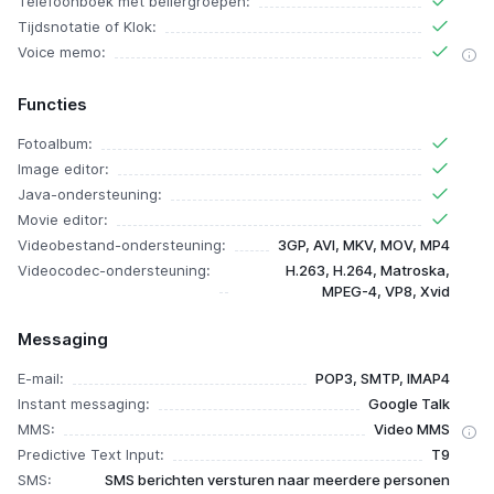
Telefoonboek met bellergroepen:
Tijdsnotatie of Klok:
Voice memo:
Functies
Fotoalbum:
Image editor:
Java-ondersteuning:
Movie editor:
Videobestand-ondersteuning:
3GP, AVI, MKV, MOV, MP4
Videocodec-ondersteuning:
H.263, H.264, Matroska,
MPEG-4, VP8, Xvid
Messaging
E-mail:
POP3, SMTP, IMAP4
Instant messaging:
Google Talk
MMS:
Video MMS
Predictive Text Input:
T9
SMS:
SMS berichten versturen naar meerdere personen