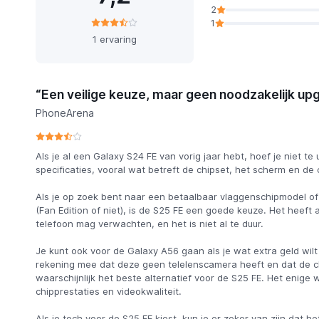
2
1
1 ervaring
“Een veilige keuze, maar geen noodzakelijk up
PhoneArena
Als je al een Galaxy S24 FE van vorig jaar hebt, hoef je niet t
specificaties, vooral wat betreft de chipset, het scherm en de
Als je op zoek bent naar een betaalbaar vlaggenschipmodel of
(Fan Edition of niet), is de S25 FE een goede keuze. Het heeft 
telefoon mag verwachten, en het is niet al te duur.
Je kunt ook voor de Galaxy A56 gaan als je wat extra geld wil
rekening mee dat deze geen telelenscamera heeft en dat de ch
waarschijnlijk het beste alternatief voor de S25 FE. Het enige 
chipprestaties en videokwaliteit.
Als je toch voor de S25 FE kiest, kun je er zeker van zijn dat he