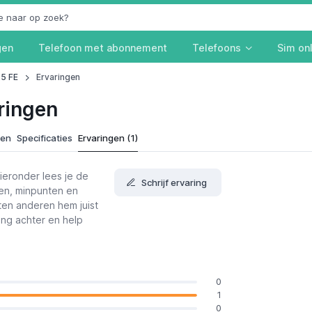
gen
Telefoon met abonnement
Telefoons
Sim on
25 FE
Ervaringen
ringen
ken
Specificaties
Ervaringen (1)
ieronder lees je de
Schrijf ervaring
ten, minpunten en
ten anderen hem juist
ring achter en help
0
1
0