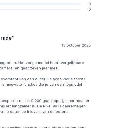
0
0
grade”
13 oktober 2025
e upgraden. Het vorige model heeft vergelijkbare
 camera, en gaat zeven jaar mee.
 overstapt van een ouder Galaxy S-serie toestel
alle nieuwste functies die je van een topmodel
t besparen (die is $ 200 goedkoper), maar houd er
ipset langzamer is. De Pixel 9a is daarentegen
wat je daarmee inlevert, zijn de betere
t een veilige keuze is, vooral als je een fan bent