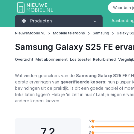
Producten
Aanbiedin
Producten
NieuweMobiel.NL
Mobiele telefoons
Samsung
Galaxy S
Samsung Galaxy S25 FE erva
Overzicht
Met abonnement
Los toestel
Refurbished
Vergelij
Wat vinden gebruikers van de
Samsung Galaxy S25 FE
? H
eerste ervaringen van
geverifieerde kopers
: hun pluspun
bevindingen uit de praktijk. Is dit een goede mobiel of moe
links laten liggen? Heb je 'm zelf in huis? Laat je eigen erva
andere kopers kiezen.
5
4
7,2
3