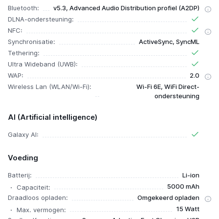
Bluetooth:
v5.3, Advanced Audio Distribution profiel (A2DP)
DLNA-ondersteuning:
NFC:
Synchronisatie:
ActiveSync, SyncML
Tethering:
Ultra Wideband (UWB):
WAP:
2.0
Wireless Lan (WLAN/Wi-Fi):
Wi-Fi 6E, WiFi Direct-
ondersteuning
AI (Artificial intelligence)
Galaxy AI:
Voeding
Batterij:
Li-ion
5000 mAh
Capaciteit:
Draadloos opladen:
Omgekeerd opladen
15 Watt
Max. vermogen: