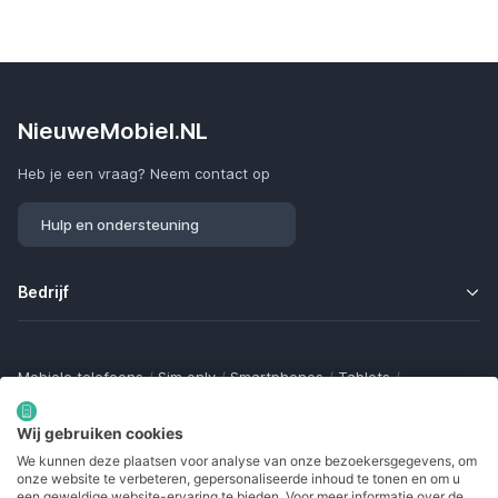
NieuweMobiel.NL
Heb je een vraag? Neem contact op
Hulp en ondersteuning
Bedrijf
Mobiele telefoons
/
Sim only
/
Smartphones
/
Tablets
/
Smartwatches
/
Fitness trackers
/
Draadloze oordopjes
/
Bluetooth trackers
/
Opladers
/
Powerbanks
/
MiFi routers
Wij gebruiken cookies
Samsung Galaxy
/
Apple iPhone
/
Klaptelefoons
/
We kunnen deze plaatsen voor analyse van onze bezoekersgegevens, om
Gamingtelefoons
/
Foldables
/
Robuuste telefoons
/
onze website te verbeteren, gepersonaliseerde inhoud te tonen en om u
Seniorentelefoons
/
Waterdichte telefoons
/
Refurbished
een geweldige website-ervaring te bieden. Voor meer informatie over de