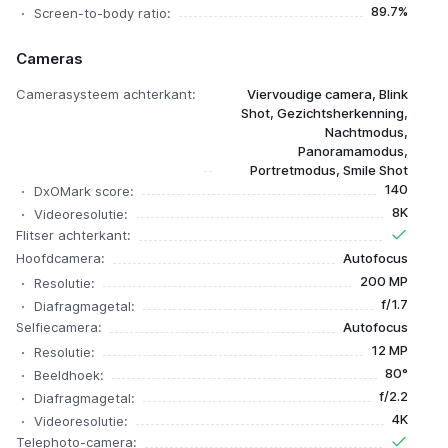
89.7%
Screen-to-body ratio:
Cameras
Camerasysteem achterkant:
Viervoudige camera, Blink
Shot, Gezichtsherkenning,
Nachtmodus,
Panoramamodus,
Portretmodus, Smile Shot
140
DxOMark score:
8K
Videoresolutie:
Flitser achterkant:
Hoofdcamera:
Autofocus
200 MP
Resolutie:
f/1.7
Diafragmagetal:
Selfiecamera:
Autofocus
12 MP
Resolutie:
80°
Beeldhoek:
f/2.2
Diafragmagetal:
4K
Videoresolutie:
Telephoto-camera: