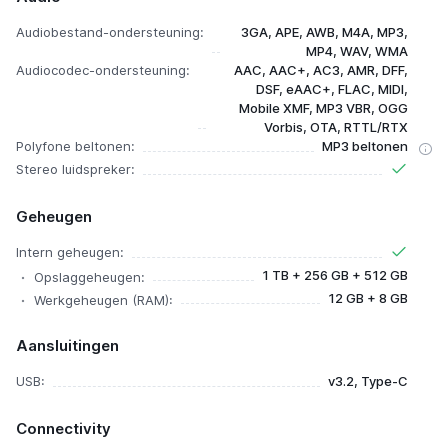
Audiobestand-ondersteuning:
3GA, APE, AWB, M4A, MP3,
MP4, WAV, WMA
Audiocodec-ondersteuning:
AAC, AAC+, AC3, AMR, DFF,
DSF, eAAC+, FLAC, MIDI,
Mobile XMF, MP3 VBR, OGG
Vorbis, OTA, RTTL/RTX
Polyfone beltonen:
MP3 beltonen
Stereo luidspreker:
Geheugen
Intern geheugen:
1 TB + 256 GB + 512 GB
Opslaggeheugen:
12 GB + 8 GB
Werkgeheugen (RAM):
Aansluitingen
USB:
v3.2, Type-C
Connectivity