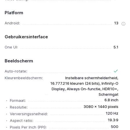
Platform
Android:
13
Gebruikersinterface
One UI:
5.1
Beeldscherm
Auto-rotate:
Kleurenbeeldscherm:
Instelbare schermhelderheid,
16.777.216 kleuren (24 bits), Infinity-O
Display, Always On-functie, HDR10+,
Schermgat
6.8 inch
Formaat:
3080 x 1440 pixels
Resolutie:
120 Hz
Verversingssnelheid:
19.3:9
Aspect ratio:
500
Pixels Per Inch (PPI):