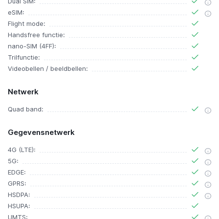
Dual SIM:
eSIM:
Flight mode:
Handsfree functie:
nano-SIM (4FF):
Trilfunctie:
Videobellen / beeldbellen:
Netwerk
Quad band:
Gegevensnetwerk
4G (LTE):
5G:
EDGE:
GPRS:
HSDPA:
HSUPA:
UMTS: