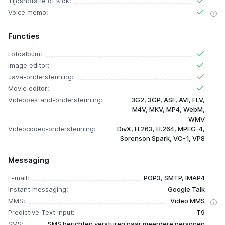
Tijdsnotatie of Klok:
Voice memo:
Functies
Fotoalbum:
Image editor:
Java-ondersteuning:
Movie editor:
Videobestand-ondersteuning:
3G2, 3GP, ASF, AVI, FLV,
M4V, MKV, MP4, WebM,
WMV
Videocodec-ondersteuning:
DivX, H.263, H.264, MPEG-4,
Sorenson Spark, VC-1, VP8
Messaging
E-mail:
POP3, SMTP, IMAP4
Instant messaging:
Google Talk
MMS:
Video MMS
Predictive Text Input:
T9
SMS:
SMS berichten versturen naar meerdere personen