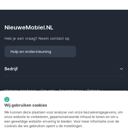
NieuweMobiel.NL
Heb je een vraag? Neem contact op
Hulp en ondersteuning
Bedrijf
Mobiele telefoons
/
Sim only
/
Smartphones
/
Tablets
/
Smartwatches
/
Fitness trackers
/
Draadloze oordopjes
/
Bluetooth trackers
/
Opladers
/
Powerbanks
/
MiFi routers
Wij gebruiken cookies
Samsung Galaxy
/
Apple iPhone
/
Klaptelefoons
/
We kunnen deze plaatsen voor analyse van onze bezoekersgegevens, om
Gamingtelefoons
/
Foldables
/
Robuuste telefoons
/
onze website te verbeteren, gepersonaliseerde inhoud te tonen en om u
Seniorentelefoons
/
Waterdichte telefoons
/
Refurbished
een geweldige website-ervaring te bieden. Voor meer informatie over de
cookies die we gebruiken opent u de instellingen.