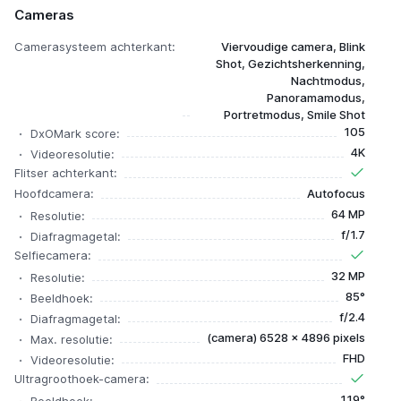
Cameras
Camerasysteem achterkant:
Viervoudige camera, Blink
Shot, Gezichtsherkenning,
Nachtmodus,
Panoramamodus,
Portretmodus, Smile Shot
105
DxOMark score:
4K
Videoresolutie:
Flitser achterkant:
Hoofdcamera:
Autofocus
64 MP
Resolutie:
f/1.7
Diafragmagetal:
Selfiecamera:
32 MP
Resolutie:
85°
Beeldhoek:
f/2.4
Diafragmagetal:
(camera) 6528 x 4896 pixels
Max. resolutie:
FHD
Videoresolutie:
Ultragroothoek-camera:
119°