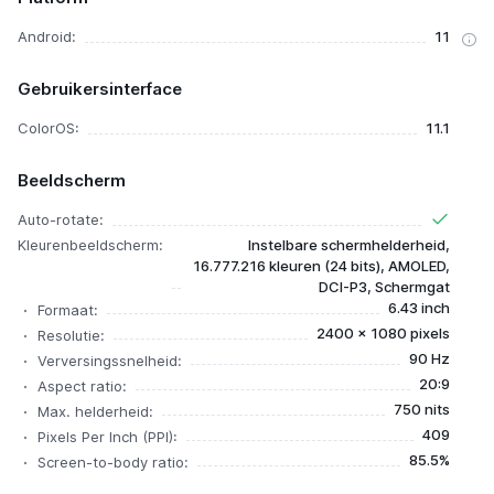
Android:
11
Gebruikersinterface
ColorOS:
11.1
Beeldscherm
Auto-rotate:
Kleurenbeeldscherm:
Instelbare schermhelderheid,
16.777.216 kleuren (24 bits), AMOLED,
DCI-P3, Schermgat
6.43 inch
Formaat:
2400 x 1080 pixels
Resolutie:
90 Hz
Verversingssnelheid:
20:9
Aspect ratio:
750 nits
Max. helderheid:
409
Pixels Per Inch (PPI):
85.5%
Screen-to-body ratio: