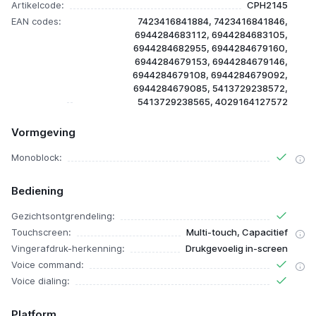
Artikelcode:
CPH2145
EAN codes:
7423416841884, 7423416841846,
6944284683112, 6944284683105,
6944284682955, 6944284679160,
6944284679153, 6944284679146,
6944284679108, 6944284679092,
6944284679085, 5413729238572,
5413729238565, 4029164127572
Vormgeving
Monoblock:
Bediening
Gezichtsontgrendeling:
Touchscreen:
Multi-touch, Capacitief
Vingerafdruk-herkenning:
Drukgevoelig in-screen
Voice command:
Voice dialing:
Platform