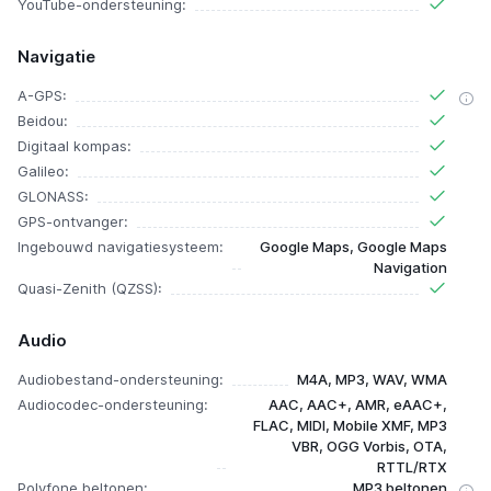
YouTube-ondersteuning:
Navigatie
A-GPS:
Beidou:
Digitaal kompas:
Galileo:
GLONASS:
GPS-ontvanger:
Ingebouwd navigatiesysteem:
Google Maps, Google Maps
Navigation
Quasi-Zenith (QZSS):
Audio
Audiobestand-ondersteuning:
M4A, MP3, WAV, WMA
Audiocodec-ondersteuning:
AAC, AAC+, AMR, eAAC+,
FLAC, MIDI, Mobile XMF, MP3
VBR, OGG Vorbis, OTA,
RTTL/RTX
Polyfone beltonen:
MP3 beltonen