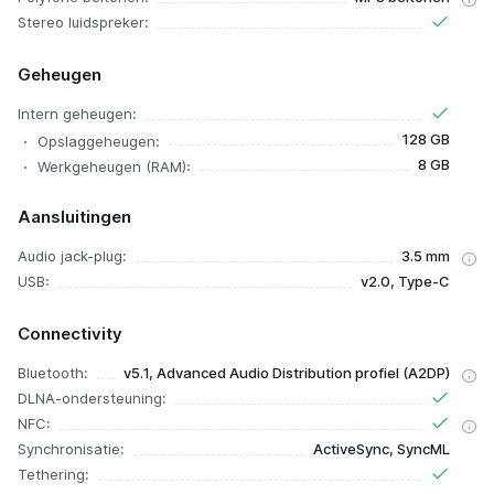
Stereo luidspreker:
Geheugen
Intern geheugen:
128 GB
Opslaggeheugen:
8 GB
Werkgeheugen (RAM):
Aansluitingen
Audio jack-plug:
3.5 mm
USB:
v2.0, Type-C
Connectivity
Bluetooth:
v5.1, Advanced Audio Distribution profiel (A2DP)
DLNA-ondersteuning:
NFC:
Synchronisatie:
ActiveSync, SyncML
Tethering: