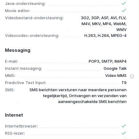
Java-ondersteuning:
Movie editor:
Videobestand-ondersteuning:
3G2, 3GP, ASF, AVI, FLV,
M4V, MKV, MP4, WebM,
WMV
Videocodec-ondersteuning:
H.263, H.264, MPEG-4
Messaging
E-mail:
POP3, SMTP, IMAP4
Instant messaging:
Google Talk
MMS:
Video MMS
Predictive Text Input:
T9
SMS:
SMS berichten versturen naar meerdere personen
tegelijkertijd, Ontvangen en verzenden van
aaneengeschakelde SMS berichten
Internet
Internetbrowser:
RSS-lezer: