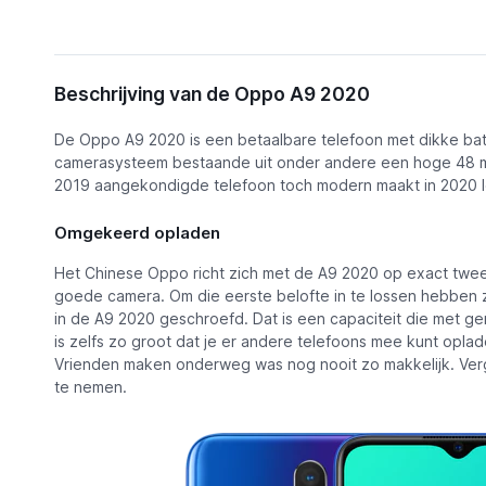
Omschrijving
Beschrijving van de Oppo A9 2020
Functies
De Oppo A9 2020 is een betaalbare telefoon met dikke batt
Alternatieven
camerasysteem bestaande uit onder andere een hoge 48 me
Oppo A9 2020
2019 aangekondigde telefoon toch modern maakt in 2020 le
Nieuws
Omgekeerd opladen
Video's
Het Chinese Oppo richt zich met de A9 2020 op exact twee 
goede camera. Om die eerste belofte in te lossen hebben 
in de A9 2020 geschroefd. Dat is een capaciteit die met 
is zelfs zo groot dat je er andere telefoons mee kunt oplad
Vrienden maken onderweg was nog nooit zo makkelijk. Verg
te nemen.