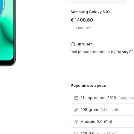
Samsung Galaxy S10+
€ 1408,60
3 kleuren
Inruilen
Ruil je oude mobiel in bij
Rebuy
Populairste specs
11 september 2019
Aangeko
195 gram
9,1 mm dik
Android 9.0 (Pie)
128 GB
MicroSDHC