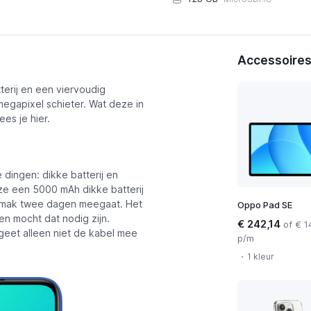
Accessoires
erij en een viervoudig
gapixel schieter. Wat deze in
es je hier.
dingen: dikke batterij en
ze een 5000 mAh dikke batterij
gemak twee dagen meegaat. Het
Oppo Pad SE
en mocht dat nodig zijn.
€ 242,14
of € 1
eet alleen niet de kabel mee
p/m
1 kleur