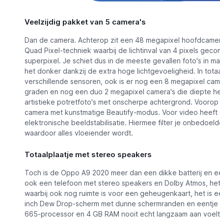
Veelzijdig pakket van 5 camera's
Dan de camera. Achterop zit een 48 megapixel hoofdcame
Quad Pixel-techniek waarbij de lichtinval van 4 pixels gec
superpixel. Je schiet dus in de meeste gevallen foto's in ma
het donker dankzij de extra hoge lichtgevoeligheid. In totaa
verschillende sensoren, ook is er nog een 8 megapixel ca
graden en nog een duo 2 megapixel camera's die diepte he
artistieke potretfoto's met onscherpe achtergrond. Voorop
camera met kunstmatige Beautify-modus. Voor video heeft
elektronische beeldstabilisatie. Hiermee filter je onbedoe
waardoor alles vloeiender wordt.
Totaalplaatje met stereo speakers
Toch is de Oppo A9 2020 meer dan een dikke batterij en e
ook een telefoon met stereo speakers en Dolby Atmos, het
waarbij ook nog ruimte is voor een geheugenkaart, het is 
inch Dew Drop-scherm met dunne schermranden en eentje 
665-processor en 4 GB RAM nooit echt langzaam aan voelt. 