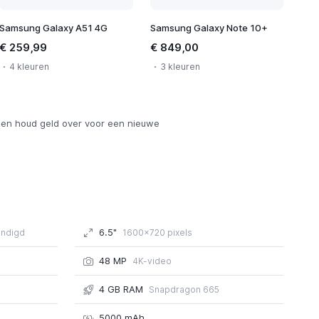
Samsung Galaxy A51 4G
Samsung Galaxy Note 10+
€ 259,99
€ 849,00
4 kleuren
3 kleuren
en houd geld over voor een nieuwe
6.5"
ndigd
1600x720 pixels
48 MP
4K-video
4 GB RAM
Snapdragon 665
5000 mAh