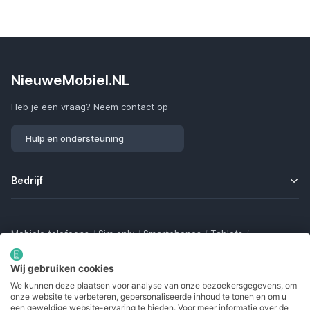
NieuweMobiel.NL
Heb je een vraag? Neem contact op
Hulp en ondersteuning
Bedrijf
Mobiele telefoons
/
Sim only
/
Smartphones
/
Tablets
/
Smartwatches
/
Fitness trackers
/
Draadloze oordopjes
/
Bluetooth trackers
/
Opladers
/
Powerbanks
/
MiFi routers
Wij gebruiken cookies
Samsung Galaxy
/
Apple iPhone
/
Klaptelefoons
/
We kunnen deze plaatsen voor analyse van onze bezoekersgegevens, om
Gamingtelefoons
/
Foldables
/
Robuuste telefoons
/
onze website te verbeteren, gepersonaliseerde inhoud te tonen en om u
Seniorentelefoons
/
Waterdichte telefoons
/
Refurbished
een geweldige website-ervaring te bieden. Voor meer informatie over de