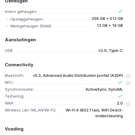
Geheugen
Intern geheugen:
256 GB + 512 GB
Opslaggeheugen:
12 GB + 16 GB
Werkgeheugen (RAM):
Aansluitingen
USB:
v2.0, Type-C
Connectivity
Bluetooth:
v5.3, Advanced Audio Distribution profiel (A2DP)
NFC:
Synchronisatie:
ActiveSync, SyncML
Tethering:
WAP:
2.0
Wireless Lan (WLAN/Wi-Fi):
Wi-Fi 6 (802.11ax), WiFi Direct-
ondersteuning
Voeding