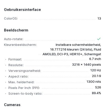
Gebruikersinterface
ColorOS:
13
Beeldscherm
Auto-rotate:
Kleurenbeeldscherm:
Instelbare schermhelderheid,
16.777.216 kleuren (24 bits), Fluid
AMOLED, DCI-P3, HDR10+, Schermgat
6.7 inch
Formaat:
3216 x 1440 pixels
Resolutie:
120 Hz
Verversingssnelheid:
20.1:9
Aspect ratio:
1300 nits
Max. helderheid:
526
Pixels Per Inch (PPI):
89.4%
Screen-to-body ratio:
Cameras