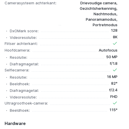
Camerasysteem achterkant:
Drievoudige camera,
Gezichtsherkenning,
Nachtmodus,
Panoramamodus,
Portretmodus
128
DxOMark score:
8K
Videoresolutie:
Flitser achterkant:
Hoofdcamera:
Autofocus
50 MP
Resolutie:
f/1.8
Diafragmagetal:
Selfiecamera:
16 MP
Resolutie:
82°
Beeldhoek:
f/2.4
Diafragmagetal:
FHD
Videoresolutie:
Ultragroothoek-camera:
115°
Beeldhoek:
Hardware