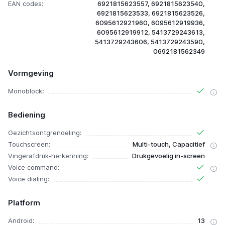
EAN codes:
6921815623557, 6921815623540,
6921815623533, 6921815623526,
6095612921960, 6095612919936,
6095612919912, 5413729243613,
5413729243606, 5413729243590,
0692181562349
Vormgeving
Monoblock:
Bediening
Gezichtsontgrendeling:
Touchscreen:
Multi-touch, Capacitief
Vingerafdruk-herkenning:
Drukgevoelig in-screen
Voice command:
Voice dialing:
Platform
Android:
13