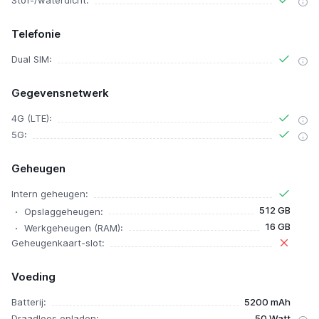
Stof-/waterdicht:
Telefonie
Dual SIM:
Gegevensnetwerk
4G (LTE):
5G:
Geheugen
Intern geheugen:
512 GB
Opslaggeheugen:
16 GB
Werkgeheugen (RAM):
Geheugenkaart-slot:
Voeding
Batterij:
5200 mAh
Draadloos opladen:
50 Watt