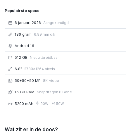
Populairste specs
6 januari 2026
Aangekondigd
186 gram
6,99 mm dik
Android 16
512 GB
Niet uitbreidbaar
6.8"
2780x1264 pixels
50+50+50 MP
8K-video
16 GB RAM
Snapdragon 8 Gen 5
5200 mAh
90W
50W
Motorola Signature
Wat zit er in de doos?
€ 709,00
of € 37,75 p/m