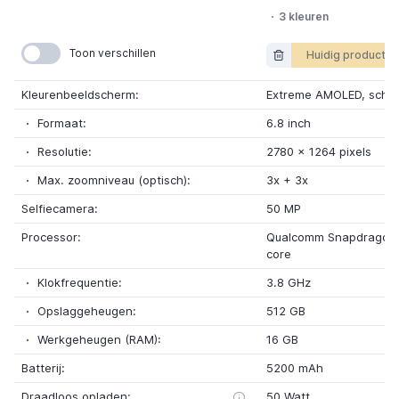
3 kleuren
Toon verschillen
Huidig product
Kleurenbeeldscherm:
Extreme AMOLED
, sche
Formaat:
6.8 inch
Resolutie:
2780
x
1264 pixels
Max. zoomniveau (optisch):
3x + 3x
Selfiecamera:
50 MP
Processor:
Qualcomm Snapdragon 
core
Klokfrequentie:
3.8 GHz
Opslaggeheugen:
512 GB
Werkgeheugen (RAM):
16 GB
Batterij:
5200 mAh
Draadloos opladen:
50 Watt