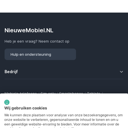
NieuweMobiel.NL
Heb je een vraag? Neem contact op
Hulp en ondersteuning
Bedrijf
Mobiele telefoons
/
Sim only
/
Smartphones
/
Tablets
/
Smartwatches
/
Fitness trackers
/
Draadloze oordopjes
/
Bluetooth trackers
/
Opladers
/
Powerbanks
/
MiFi routers
Wij gebruiken cookies
Samsung Galaxy
/
Apple iPhone
/
Klaptelefoons
/
We kunnen deze plaatsen voor analyse van onze bezoekersgegevens, om
Gamingtelefoons
/
Foldables
/
Robuuste telefoons
/
onze website te verbeteren, gepersonaliseerde inhoud te tonen en om u
Seniorentelefoons
/
Waterdichte telefoons
/
Refurbished
een geweldige website-ervaring te bieden. Voor meer informatie over de