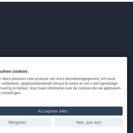
ruiken cookies
 deze plaatsen voor analyse van onze bezoekersgegevens, om onze
e verbeteren, gepersonaliseerde inhoud te tonen en om u een geweldige
rvaring te bieden. Voor meer informatie over de cookies die we gebruiken
pladers
/
Powerbanks
/
MiFi routers
 instellingen.
 telefoons
/
Refurbished
Accepteer alles
Weigeren
Nee, pas aan
Made with
in Europe