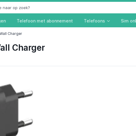
gen
Telefoon met abonnement
Telefoons
Sim on
all Charger
ll Charger