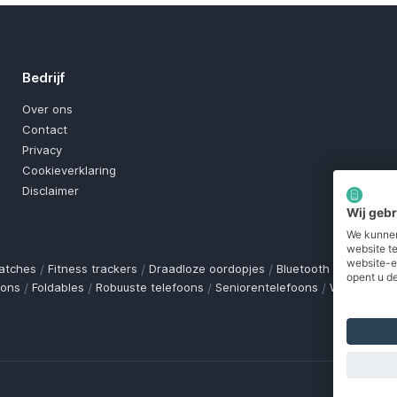
Bedrijf
Over ons
Contact
Privacy
Cookieverklaring
Disclaimer
Wij geb
We kunnen
website t
website-e
atches
/
Fitness trackers
/
Draadloze oordopjes
/
Bluetooth trackers
/
O
opent u de
oons
/
Foldables
/
Robuuste telefoons
/
Seniorentelefoons
/
Waterdichte