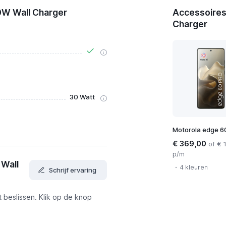
0W Wall Charger
Accessoires
Charger
30 Watt
Motorola edge 6
€ 369,00
of € 
p/m
Wall
4 kleuren
Schrijf ervaring
t beslissen. Klik op de knop