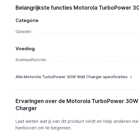
Functies
Motorola TurboPower 30W Wall Charger
Belangrijkste functies Motorola TurboPower 3
Categorie
Oplader:
Voeding
Snellaadfunctie:
Alle Motorola TurboPower 30W Wall Charger specificaties
Ervaringen over de Motorola TurboPower 30W 
Charger
Laat weten wat jij van dit product vindt en help anderen me
hierboven om te beginnen.