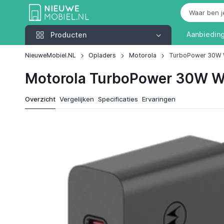
Producten
Aanbiedin
Producten
NieuweMobiel.NL
Opladers
Motorola
TurboPower 30W W
Motorola TurboPower 30W Wa
Overzicht
Vergelijken
Specificaties
Ervaringen