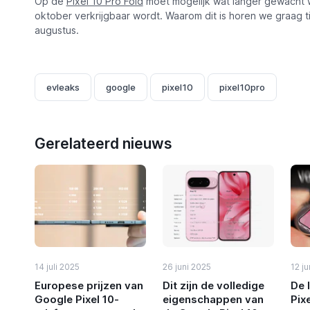
Op de
Pixel 10 Pro Fold
moet mogelijk wat langer gewacht w
oktober verkrijgbaar wordt. Waarom dit is horen we graag
augustus.
evleaks
google
pixel10
pixel10pro
Gerelateerd nieuws
14 juli 2025
26 juni 2025
12 ju
Europese prijzen van
Dit zijn de volledige
De 
Google Pixel 10-
eigenschappen van
Pix