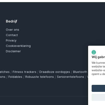
Bedrijf
Over ons
Contact
Privacy
Cookieverklaring
Disclaimer
Wij geb
We kunnen
website t
website-e
atches
/
Fitness trackers
/
Draadloze oordopjes
/
Bluetooth trackers
/
O
opent u de
oons
/
Foldables
/
Robuuste telefoons
/
Seniorentelefoons
/
Waterdichte