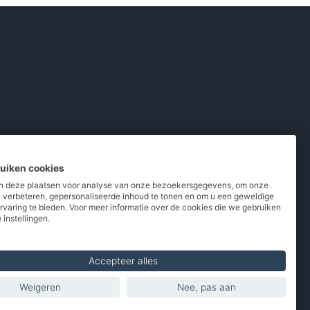
ruiken cookies
 deze plaatsen voor analyse van onze bezoekersgegevens, om onze
e verbeteren, gepersonaliseerde inhoud te tonen en om u een geweldige
rvaring te bieden. Voor meer informatie over de cookies die we gebruiken
pladers
/
Powerbanks
/
MiFi routers
 instellingen.
 telefoons
/
Refurbished
Accepteer alles
Weigeren
Nee, pas aan
Made with
in Europe