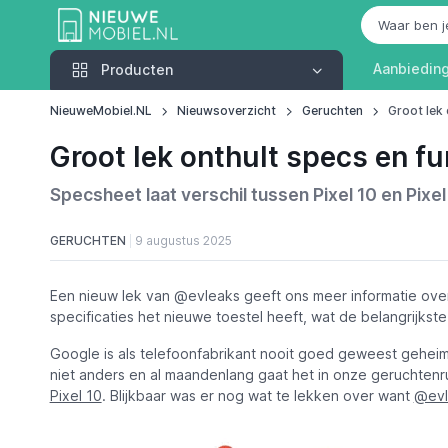
Producten
Aanbiedin
Producten
NieuweMobiel.NL
Nieuwsoverzicht
Geruchten
Groot lek 
Groot lek onthult specs en fu
Specsheet laat verschil tussen Pixel 10 en Pixel
GERUCHTEN
9 augustus 2025
Een nieuw lek van @evleaks geeft ons meer informatie ov
specificaties het nieuwe toestel heeft, wat de belangrijkste
Google is als telefoonfabrikant nooit goed geweest geheimen
niet anders en al maandenlang gaat het in onze geruchten
Pixel 10
. Blijkbaar was er nog wat te lekken over want
@evl