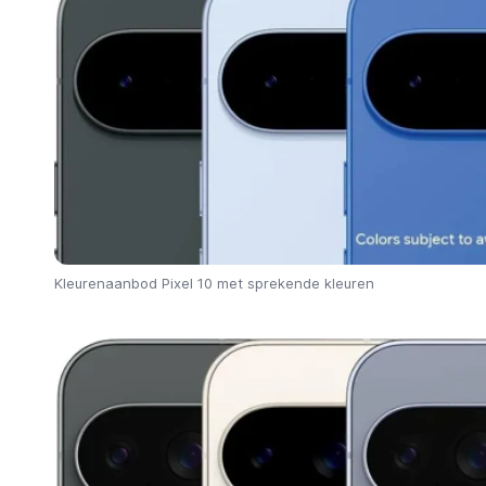
Kleurenaanbod Pixel 10 met sprekende kleuren