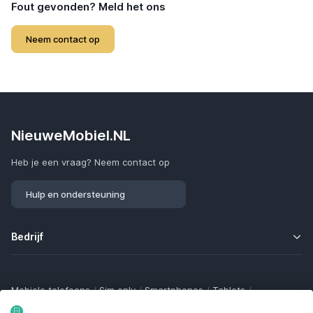
Fout gevonden? Meld het ons
Neem contact op
NieuweMobiel.NL
Heb je een vraag? Neem contact op
Hulp en ondersteuning
Bedrijf
Mobiele telefoons
/
Sim only
/
Smartphones
/
Tablets
/
Smartwatches
/
Fitness trackers
/
Draadloze oordopjes
/