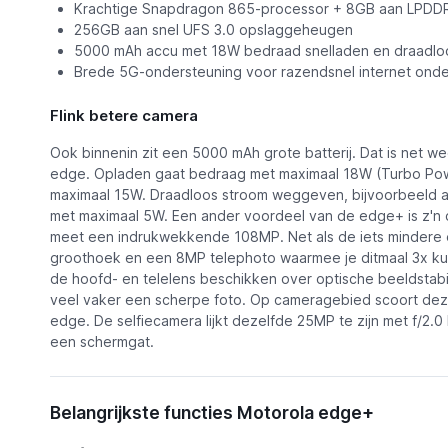
Krachtige Snapdragon 865-processor + 8GB aan LPD
256GB aan snel UFS 3.0 opslaggeheugen
5000 mAh accu met 18W bedraad snelladen en draadlo
Brede 5G-ondersteuning voor razendsnel internet ond
Flink betere camera
Ook binnenin zit een 5000 mAh grote batterij. Dat is net we
edge. Opladen gaat bedraag met maximaal 18W (Turbo Pow
maximaal 15W. Draadloos stroom weggeven, bijvoorbeeld a
met maximaal 5W. Een ander voordeel van de edge+ is z'n 
meet een indrukwekkende 108MP. Net als de iets mindere e
groothoek en een 8MP telephoto waarmee je ditmaal 3x kun
de hoofd- en telelens beschikken over optische beeldstabil
veel vaker een scherpe foto. Op cameragebied scoort de
edge. De selfiecamera lijkt dezelfde 25MP te zijn met f/2.0
een schermgat.
Belangrijkste functies Motorola edge+