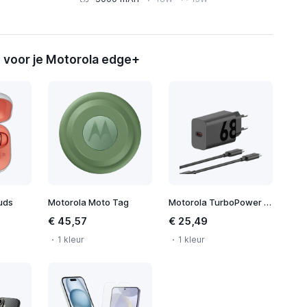
 voor je Motorola edge+
uds
Motorola Moto Tag
Motorola TurboPower 68W Wall Charger
€ 45,57
€ 25,49
1 kleur
1 kleur