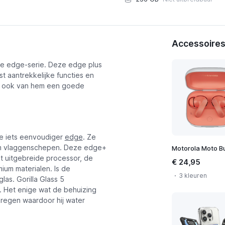
Accessoires
we edge-serie. Deze edge plus
t aantrekkelijke functies en
t ook van hem een goede
e iets eenvoudiger
edge
. Ze
ium vlaggenschepen. Deze edge+
Motorola Moto B
st uitgebreide processor, de
€ 24,95
ium materialen. Is de
3 kleuren
las. Gorilla Glass 5
. Het enige wat de behuizing
ekregen waardoor hij water