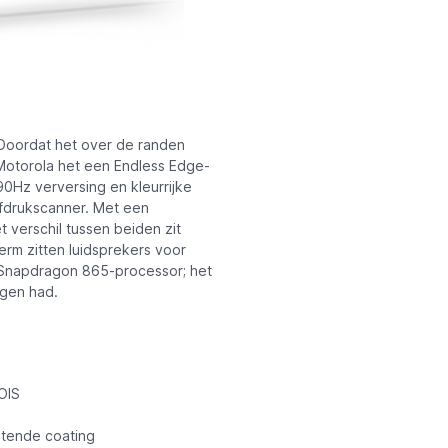
 Doordat het over de randen
Motorola het een Endless Edge-
90Hz verversing en kleurrijke
fdrukscanner. Met een
t verschil tussen beiden zit
erm zitten luidsprekers voor
n Snapdragon 865-processor; het
ngen had.
OIS
otende coating