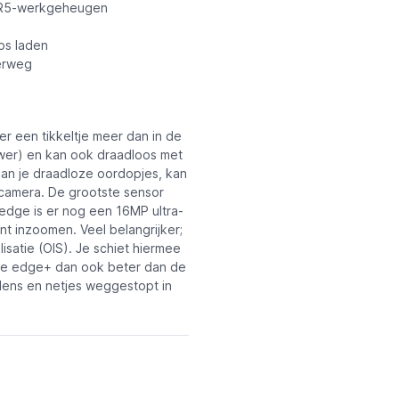
DR5-werkgeheugen
os laden
erweg
er een tikkeltje meer dan in de
er) en kan ook draadloos met
an je draadloze oordopjes, kan
camera. De grootste sensor
dge is er nog een 16MP ultra-
t inzoomen. Veel belangrijker;
isatie (OIS). Je schiet hiermee
ze edge+ dan ook beter dan de
 lens en netjes weggestopt in