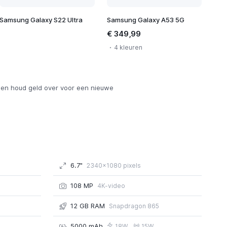
Samsung Galaxy S22 Ultra
Samsung Galaxy A53 5G
€ 349,99
4 kleuren
en houd geld over voor een nieuwe
6.7"
2340x1080 pixels
108 MP
4K-video
12 GB RAM
Snapdragon 865
5000 mAh
18W
15W