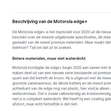
Omschrijving
Beschrijving van de Motorola edge+
Functies
De Motorola edge+ is het topmodel voor 2020 uit de nieu
Alternatieven
beschikt over de meeste uitgebreide specificaties, de mees
Motorola edge+
gemaakt van de meest premium materialen. Maar maakt da
Nieuws
telefoon? Tijd om dat uit te zoeken.
Video's
Betere materialen, maar niet waterdicht
Motorola kondigde de edge+ begin 2020 aan samen met d
maken deel uit van een nieuwe serie bestaande uit prem
spant wat dat betreft de kroon. Hij is uitgerust met de mee
grootste camerasensor, de dikste batterij en de meest prem
achterkant van de edge nog van plastic, hier vind je alleen g
welteverstaan. Dat is zowel valbestendig als krasbestendig
niet is is compleet waterdicht. Wel heeft hij een coating g
afstoot, maar echt hetzelfde is dat niet.