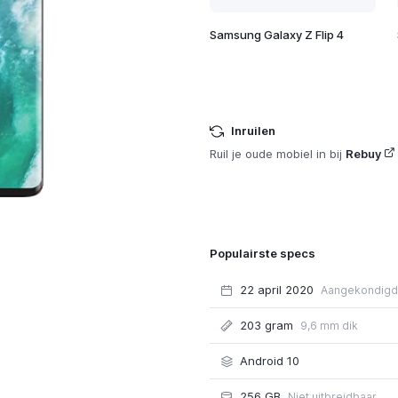
Samsung Galaxy Z Flip 4
Inruilen
Ruil je oude mobiel in bij
Rebuy
Populairste specs
22 april 2020
Aangekondigd
203 gram
9,6 mm dik
Android 10
256 GB
Niet uitbreidbaar