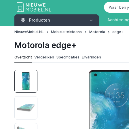
Producten
Aanbiedin
Producten
NieuweMobiel.NL
Mobiele telefoons
Motorola
edge+
Motorola edge+
Overzicht
Vergelijken
Specificaties
Ervaringen