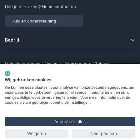
Heb je een vraag? Neem contact op
Hulp en ondersteuning
Bedrijf
Mobiele telefoons
/
Sim only
/
Smartphones
/
Tablets
/
Smartwatches
/
Fitness trackers
/
Draadloze oordopjes
/
Bluetooth trackers
/
Opladers
/
Powerbanks
/
MiFi routers
Wij gebruiken cookies
Samsung Galaxy
/
Apple iPhone
/
Klaptelefoons
/
We kunnen deze plaatsen voor analyse van onze bezoekersgegevens, om
Gamingtelefoons
/
Foldables
/
Robuuste telefoons
/
onze website te verbeteren, gepersonaliseerde inhoud te tonen en om u
Seniorentelefoons
/
Waterdichte telefoons
/
Refurbished
een geweldige website-ervaring te bieden. Voor meer informatie over de
cookies die we gebruiken opent u de instellingen.
Accepteer alles
Made with
in Europe
Weigeren
Nee, pas aan
Vermelde producten
© 2002 - 2026. Alle rechten voorbehouden