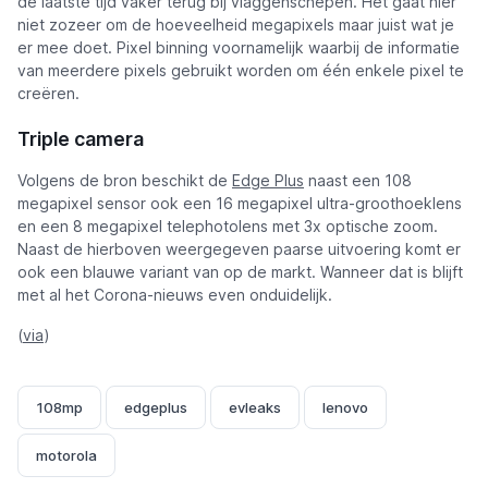
de laatste tijd vaker terug bij vlaggenschepen. Het gaat hier
niet zozeer om de hoeveelheid megapixels maar juist wat je
er mee doet. Pixel binning voornamelijk waarbij de informatie
van meerdere pixels gebruikt worden om één enkele pixel te
creëren.
Triple camera
Volgens de bron beschikt de
Edge Plus
naast een 108
megapixel sensor ook een 16 megapixel ultra-groothoeklens
en een 8 megapixel telephotolens met 3x optische zoom.
Naast de hierboven weergegeven paarse uitvoering komt er
ook een blauwe variant van op de markt. Wanneer dat is blijft
met al het Corona-nieuws even onduidelijk.
(
via
)
108mp
edgeplus
evleaks
lenovo
motorola